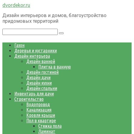
Перейти
dvordekor.ru
к
Дизайн интерьеров и домов, благоустройство
контенту
придомовых территорий
Поиск:
Газон
Деревья и кустарники
Дизайн интерьера
Дизайн ванной
Плитка в ванную
Дизайн гостиной
Дизайн дачи
Дизайн кухни
Дизайн спальни
Инвентарь для дачи
Строительство
Водопровод
Канализация
Кровля крыши
Пол в квартире
Стяжка пола
Ламинат