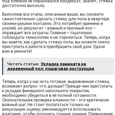
под пленкой не образовался конденсат‚ значит‚ стяжка
достаточно высохла.
Выполнив все этапы‚ описанные выше‚ вы сможете
самостоятельно сделать стяжку для пола в квартире
своими руками поэтапно. Это потребует времени и
усилий‚ но результат – ровный и прочный пол –
оправдает все затраты. Главное – тщательно
соблюдать технологию и не торопиться. Теперь‚ когда
вы знаете‚ как сделать стяжку пола‚ вы можете смело
приступать к работе и преобразить свой дом. Удачи
вам в ремонте!
Читать статью
Укладка ламината на
деревянный пол: пошаговая инструкция
Теперь‚ когда у нас есть готовая‚ выровненная стяжка‚
возникает вопрос: что дальше? Прежде чем приступать
к укладке финишного напольного покрытия‚
необходимо убедиться в ее полной готовности.
Окончательная проверка влажности – это критически
важный шаг. Не стоит полагаться только на
визуальную оценку; рекомендуется использовать
влагомер‚ чтобы получить точные данные. Превышение