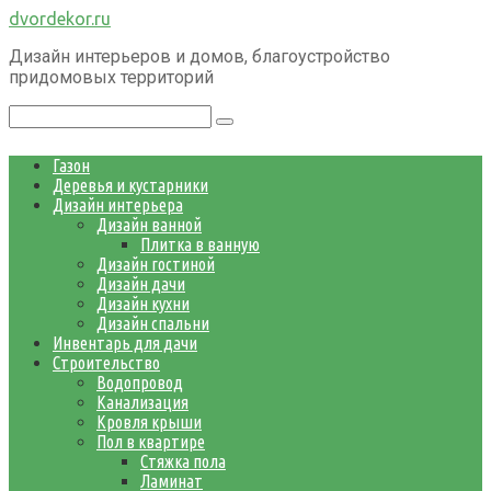
Перейти
dvordekor.ru
к
Дизайн интерьеров и домов, благоустройство
контенту
придомовых территорий
Поиск:
Газон
Деревья и кустарники
Дизайн интерьера
Дизайн ванной
Плитка в ванную
Дизайн гостиной
Дизайн дачи
Дизайн кухни
Дизайн спальни
Инвентарь для дачи
Строительство
Водопровод
Канализация
Кровля крыши
Пол в квартире
Стяжка пола
Ламинат