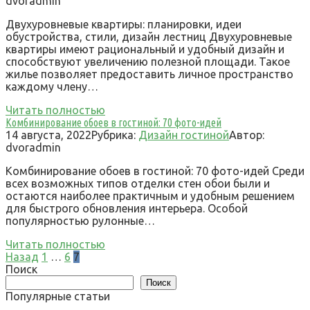
dvoradmin
Двухуровневые квартиры: планировки, идеи
обустройства, стили, дизайн лестниц Двухуровневые
квартиры имеют рациональный и удобный дизайн и
способствуют увеличению полезной площади. Такое
жилье позволяет предоставить личное пространство
каждому члену…
Читать полностью
Комбинирование обоев в гостиной: 70 фото-идей
14 августа, 2022
Рубрика:
Дизайн гостиной
Автор:
dvoradmin
Комбинирование обоев в гостиной: 70 фото-идей Среди
всех возможных типов отделки стен обои были и
остаются наиболее практичным и удобным решением
для быстрого обновления интерьера. Особой
популярностью рулонные…
Читать полностью
Пагинация
Назад
1
…
6
7
записей
Поиск
Поиск
Популярные статьи