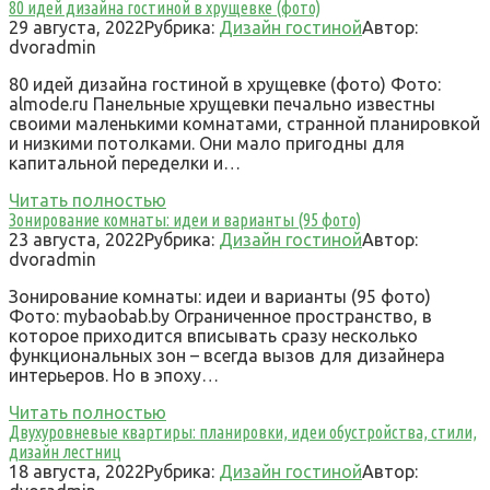
80 идей дизайна гостиной в хрущевке (фото)
29 августа, 2022
Рубрика:
Дизайн гостиной
Автор:
dvoradmin
80 идей дизайна гостиной в хрущевке (фото) Фото:
almode.ru Панельные хрущевки печально известны
своими маленькими комнатами, странной планировкой
и низкими потолками. Они мало пригодны для
капитальной переделки и…
Читать полностью
Зонирование комнаты: идеи и варианты (95 фото)
23 августа, 2022
Рубрика:
Дизайн гостиной
Автор:
dvoradmin
Зонирование комнаты: идеи и варианты (95 фото)
Фото: mybaobab.by Ограниченное пространство, в
которое приходится вписывать сразу несколько
функциональных зон – всегда вызов для дизайнера
интерьеров. Но в эпоху…
Читать полностью
Двухуровневые квартиры: планировки, идеи обустройства, стили,
дизайн лестниц
18 августа, 2022
Рубрика:
Дизайн гостиной
Автор: