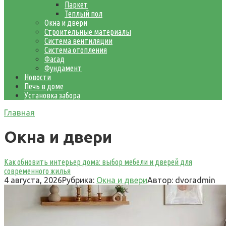
Паркет
Теплый пол
Окна и двери
Строительные материалы
Система вентиляции
Система отопления
Фасад
Фундамент
Новости
Печь в доме
Установка забора
Главная
Окна и двери
Как обновить интерьер дома: выбор мебели и дверей для
современного жилья
4 августа, 2026
Рубрика:
Окна и двери
Автор:
dvoradmin