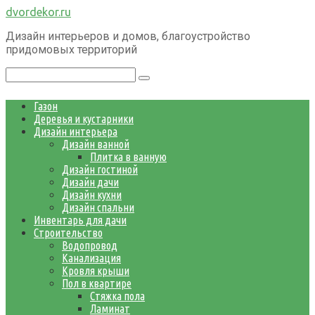
Перейти
dvordekor.ru
к
Дизайн интерьеров и домов, благоустройство
контенту
придомовых территорий
Поиск:
Газон
Деревья и кустарники
Дизайн интерьера
Дизайн ванной
Плитка в ванную
Дизайн гостиной
Дизайн дачи
Дизайн кухни
Дизайн спальни
Инвентарь для дачи
Строительство
Водопровод
Канализация
Кровля крыши
Пол в квартире
Стяжка пола
Ламинат