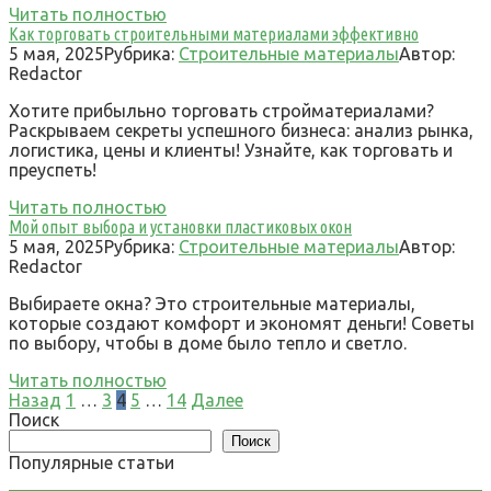
Читать полностью
Как торговать строительными материалами эффективно
5 мая, 2025
Рубрика:
Строительные материалы
Автор:
Redactor
Хотите прибыльно торговать стройматериалами?
Раскрываем секреты успешного бизнеса: анализ рынка,
логистика, цены и клиенты! Узнайте, как торговать и
преуспеть!
Читать полностью
Мой опыт выбора и установки пластиковых окон
5 мая, 2025
Рубрика:
Строительные материалы
Автор:
Redactor
Выбираете окна? Это строительные материалы,
которые создают комфорт и экономят деньги! Советы
по выбору, чтобы в доме было тепло и светло.
Читать полностью
Пагинация
Назад
1
…
3
4
5
…
14
Далее
записей
Поиск
Поиск
Популярные статьи