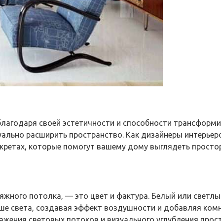
лагодаря своей эстетичности и способности трансформир
уально расширить пространство. Как дизайнеры интерье
ретах, которые помогут вашему дому выглядеть просторн
тяжного потолка, — это цвет и фактура. Белый или светл
ше света, создавая эффект воздушности и добавляя ком
ражения световых потоков и визуального углубления прос