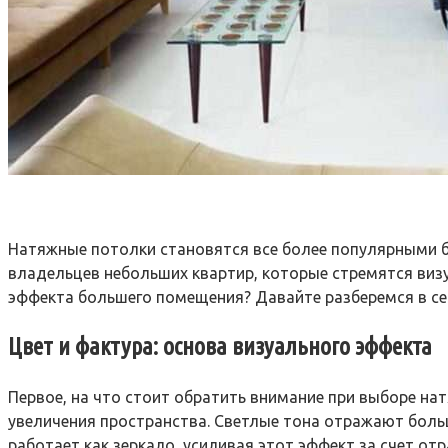
Натяжные потолки становятся все более популярными б
владельцев небольших квартир, которые стремятся виз
эффекта большего помещения? Давайте разберемся в сек
Цвет и фактура: основа визуального эффекта
Первое, на что стоит обратить внимание при выборе на
увеличения пространства. Светлые тона отражают боль
работает как зеркало, усиливая этот эффект за счет от