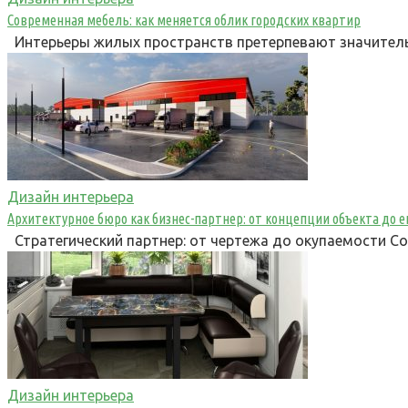
Современная мебель: как меняется облик городских квартир
Интерьеры жилых пространств претерпевают значитель
Дизайн интерьера
Архитектурное бюро как бизнес-партнер: от концепции объекта до е
Стратегический партнер: от чертежа до окупаемости С
Дизайн интерьера