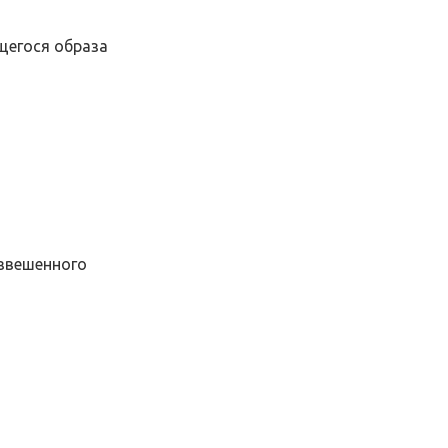
щегося образа
взвешенного