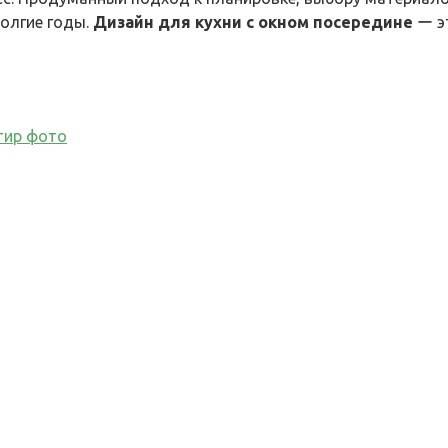
долгие годы.
Дизайн для кухни с окном посередине
ー эт
тир фото