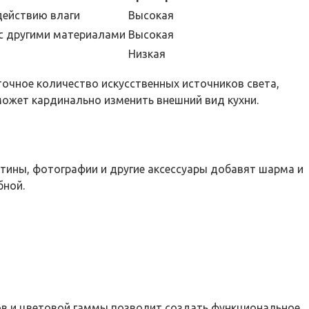
действию влаги
Высокая
 с другими материалами
Высокая
Низкая
очное количество искусственных источников света,
может кардинально изменить внешний вид кухни.
ртины, фотографии и другие аксессуары добавят шарма и
бной.
ов и цветовой гаммы позволит создать функциональное