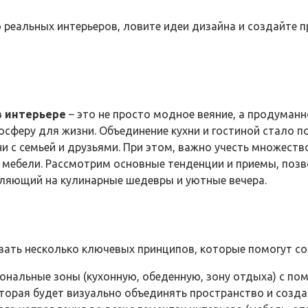
 реальных интерьеров, ловите идеи дизайна и создайте 
в интерьере
– это не просто модное веяние, а продума
сферу для жизни. Объединение кухни и гостиной стало 
 с семьей и друзьями. При этом, важно учесть множеств
и мебели. Рассмотрим основные тенденции и приемы, по
вляющий на кулинарные шедевры и уютные вечера.
вать несколько ключевых принципов, которые помогут со
ональные зоны (кухонную, обеденную, зону отдыха) с по
торая будет визуально объединять пространство и созд