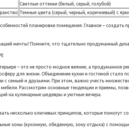
Светлые оттенки (белый, серый, голубой)
транство
Темные цвета (серый, черный, коричневый) с яр
особенностей планировки помещения. Главное – создать 
вашей мечты! Помните, что тщательно продуманный дизай
РЕ
нтерьере – это не просто модное веяние, а продуманное
сферу для жизни. Объединение кухни и гостиной стало 
 с семьей и друзьями. При этом, важно учесть множеств
 мебели. Рассмотрим основные тенденции и приемы, поз
щий на кулинарные шедевры и уютные вечера.
вать несколько ключевых принципов, которые помогут со
ьные зоны (кухонную, обеденную, зону отдыха) с помощью