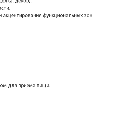
елка, декор).
сти.
и акцентирования функциональных зон.
том для приема пищи.