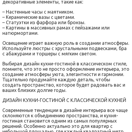
декоративные элементы‚ такие как:
– Настенные часы с маятником.
– Керамические вазы с цветами.
– Статуэтки из фарфора или бронзы.
– Картины в массивных рамах с пейзажами или
натюрмортами.
Освещение играет важную роль в создании атмосферы.
Используйте люстры с хрустальными подвесками‚ бра
с абажурами и торшеры с мягким светом.
Выбирая дизайн кухни-гостиной в классическом стиле‚
помните‚ что это не просто оформление интерьера‚ это
создание атмосферы уюта‚ элегантности и гармонии.
Тщательно продумайте каждую деталь‚ чтобы
создать пространство‚ которое будет радовать вас и
ваших близких долгие годы.
ДИЗАЙН КУХНИ-ГОСТИНОЙ С КЛАССИЧЕСКОЙ КУХНЕЙ
Современные тенденции в дизайне интерьера все чаще
склоняются к объединению пространства‚ и кухня-
гостиная становится одним из самых популярных
решений. Особенно актуально это для квартир с
небольшой площадью‚ где каждый квадратный метр