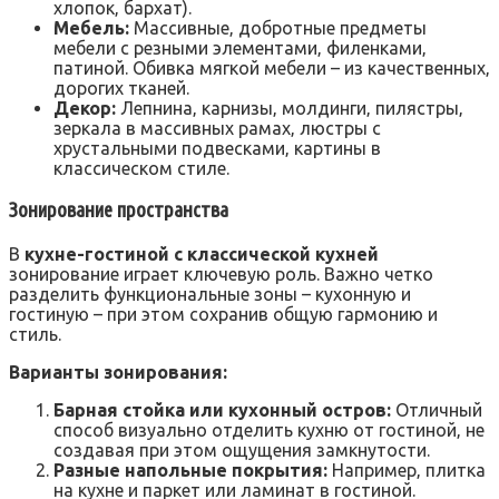
хлопок‚ бархат).
Мебель:
Массивные‚ добротные предметы
мебели с резными элементами‚ филенками‚
патиной. Обивка мягкой мебели – из качественных‚
дорогих тканей.
Декор:
Лепнина‚ карнизы‚ молдинги‚ пилястры‚
зеркала в массивных рамах‚ люстры с
хрустальными подвесками‚ картины в
классическом стиле.
Зонирование пространства
В
кухне-гостиной с классической кухней
зонирование играет ключевую роль. Важно четко
разделить функциональные зоны – кухонную и
гостиную – при этом сохранив общую гармонию и
стиль.
Варианты зонирования:
Барная стойка или кухонный остров:
Отличный
способ визуально отделить кухню от гостиной‚ не
создавая при этом ощущения замкнутости.
Разные напольные покрытия:
Например‚ плитка
на кухне и паркет или ламинат в гостиной.