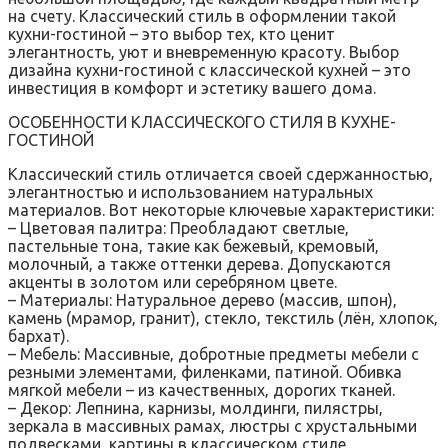
на счету. Классический стиль в оформлении такой
кухни-гостиной – это выбор тех‚ кто ценит
элегантность‚ уют и вневременную красоту. Выбор
дизайна кухни-гостиной с классической кухней – это
инвестиция в комфорт и эстетику вашего дома.
ОСОБЕННОСТИ КЛАССИЧЕСКОГО СТИЛЯ В КУХНЕ-
ГОСТИНОЙ
Классический стиль отличается своей сдержанностью‚
элегантностью и использованием натуральных
материалов. Вот некоторые ключевые характеристики:
– Цветовая палитра: Преобладают светлые‚
пастельные тона‚ такие как бежевый‚ кремовый‚
молочный‚ а также оттенки дерева. Допускаются
акценты в золотом или серебряном цвете.
– Материалы: Натуральное дерево (массив‚ шпон)‚
камень (мрамор‚ гранит)‚ стекло‚ текстиль (лён‚ хлопок‚
бархат).
– Мебель: Массивные‚ добротные предметы мебели с
резными элементами‚ филенками‚ патиной. Обивка
мягкой мебели – из качественных‚ дорогих тканей.
– Декор: Лепнина‚ карнизы‚ молдинги‚ пилястры‚
зеркала в массивных рамах‚ люстры с хрустальными
подвесками‚ картины в классическом стиле.