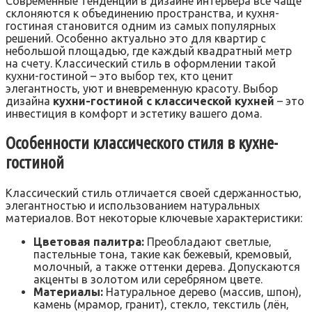
Современные тенденции в дизайне интерьера все чаще
склоняются к объединению пространства‚ и кухня-
гостиная становится одним из самых популярных
решений. Особенно актуально это для квартир с
небольшой площадью‚ где каждый квадратный метр
на счету. Классический стиль в оформлении такой
кухни-гостиной – это выбор тех‚ кто ценит
элегантность‚ уют и вневременную красоту. Выбор
дизайна
кухни-гостиной с классической кухней
– это
инвестиция в комфорт и эстетику вашего дома.
Особенности классического стиля в кухне-
гостиной
Классический стиль отличается своей сдержанностью‚
элегантностью и использованием натуральных
материалов. Вот некоторые ключевые характеристики:
Цветовая палитра:
Преобладают светлые‚
пастельные тона‚ такие как бежевый‚ кремовый‚
молочный‚ а также оттенки дерева. Допускаются
акценты в золотом или серебряном цвете.
Материалы:
Натуральное дерево (массив‚ шпон)‚
камень (мрамор‚ гранит)‚ стекло‚ текстиль (лён‚