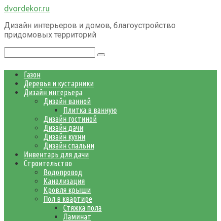
Перейти
dvordekor.ru
к
Дизайн интерьеров и домов, благоустройство
контенту
придомовых территорий
Поиск:
Газон
Деревья и кустарники
Дизайн интерьера
Дизайн ванной
Плитка в ванную
Дизайн гостиной
Дизайн дачи
Дизайн кухни
Дизайн спальни
Инвентарь для дачи
Строительство
Водопровод
Канализация
Кровля крыши
Пол в квартире
Стяжка пола
Ламинат