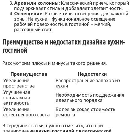
Арка или колонны:
Классический прием‚ который
подчеркивает стиль и добавляет элегантности.
Освещение:
Разные типы освещения для каждой
зоны. На кухне – функциональное освещение
рабочей поверхности‚ в гостиной – мягкий‚
рассеянный свет.
Преимущества и недостатки дизайна кухни-
гостиной
Рассмотрим плюсы и минусы такого решения.
Преимущества
Недостатки
Увеличение
Распространение запахов из
пространства
кухни
Улучшенная
Необходимость поддержания
социальная
идеального порядка
активность
Увеличение
Более высокая стоимость
естественного света
ремонта
В середине статьи‚ нужно отметить‚ что при
планировании
кухни-гостиной с классической