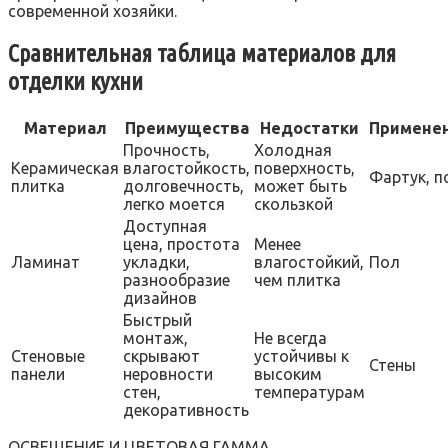
современной хозяйки.
Сравнительная таблица материалов для
отделки кухни
Материал
Преимущества
Недостатки
Примене
Прочность,
Холодная
Керамическая
влагостойкость,
поверхность,
Фартук, п
плитка
долговечность,
может быть
легко моется
скользкой
Доступная
цена, простота
Менее
Ламинат
укладки,
влагостойкий,
Пол
разнообразие
чем плитка
дизайнов
Быстрый
монтаж,
Не всегда
Стеновые
скрывают
устойчивы к
Стены
панели
неровности
высоким
стен,
температурам
декоративность
ОСВЕЩЕНИЕ И ЦВЕТОВАЯ ГАММА