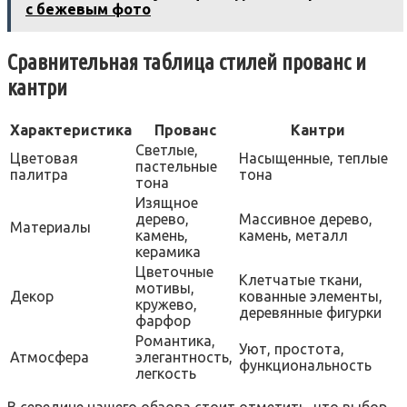
с бежевым фото
Сравнительная таблица стилей прованс и
кантри
Характеристика
Прованс
Кантри
Светлые,
Цветовая
Насыщенные, теплые
пастельные
палитра
тона
тона
Изящное
дерево,
Массивное дерево,
Материалы
камень,
камень, металл
керамика
Цветочные
Клетчатые ткани,
мотивы,
Декор
кованные элементы,
кружево,
деревянные фигурки
фарфор
Романтика,
Уют, простота,
Атмосфера
элегантность,
функциональность
легкость