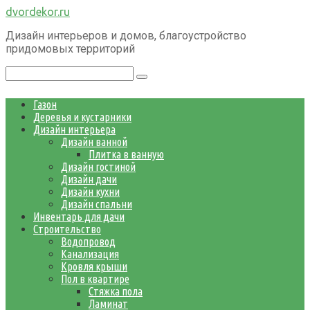
Перейти
dvordekor.ru
к
Дизайн интерьеров и домов, благоустройство
контенту
придомовых территорий
Поиск:
Газон
Деревья и кустарники
Дизайн интерьера
Дизайн ванной
Плитка в ванную
Дизайн гостиной
Дизайн дачи
Дизайн кухни
Дизайн спальни
Инвентарь для дачи
Строительство
Водопровод
Канализация
Кровля крыши
Пол в квартире
Стяжка пола
Ламинат