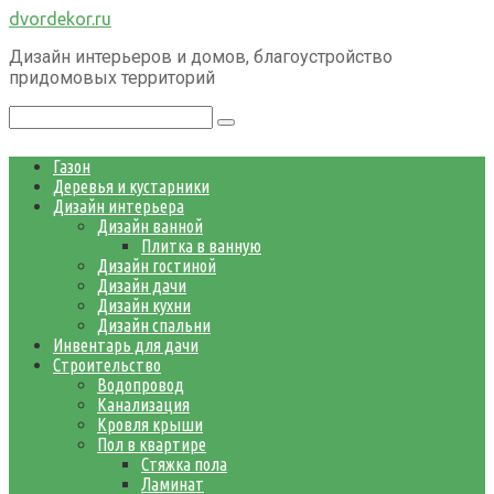
Перейти
dvordekor.ru
к
Дизайн интерьеров и домов, благоустройство
контенту
придомовых территорий
Поиск:
Газон
Деревья и кустарники
Дизайн интерьера
Дизайн ванной
Плитка в ванную
Дизайн гостиной
Дизайн дачи
Дизайн кухни
Дизайн спальни
Инвентарь для дачи
Строительство
Водопровод
Канализация
Кровля крыши
Пол в квартире
Стяжка пола
Ламинат