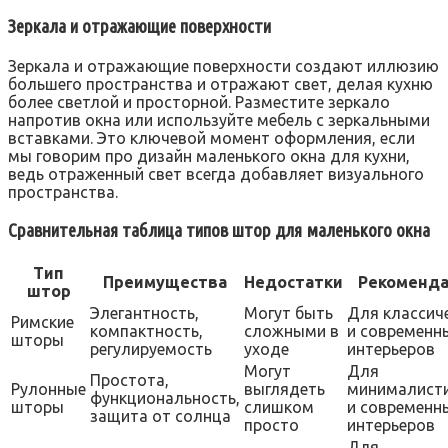
Зеркала и отражающие поверхности
Зеркала и отражающие поверхности создают иллюзию
большего пространства и отражают свет, делая кухню
более светлой и просторной. Разместите зеркало
напротив окна или используйте мебель с зеркальными
вставками. Это ключевой момент оформления, если
мы говорим про дизайн маленького окна для кухни,
ведь отраженный свет всегда добавляет визуального
пространства.
Сравнительная таблица типов штор для маленького окна
Тип
Преимущества
Недостатки
Рекоменд
штор
Элегантность,
Могут быть
Для классич
Римские
компактность,
сложными в
и современн
шторы
регулируемость
уходе
интерьеров
Могут
Для
Простота,
Рулонные
выглядеть
минималист
функциональность,
шторы
слишком
и современн
защита от солнца
просто
интерьеров
Для