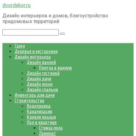
Перейти
dvordekor.ru
к
Дизайн интерьеров и домов, благоустройство
контенту
придомовых территорий
Поиск:
Газон
Деревья и кустарники
Дизайн интерьера
Дизайн ванной
Плитка в ванную
Дизайн гостиной
Дизайн дачи
Дизайн кухни
Дизайн спальни
Инвентарь для дачи
Строительство
Водопровод
Канализация
Кровля крыши
Пол в квартире
Стяжка пола
Ламинат