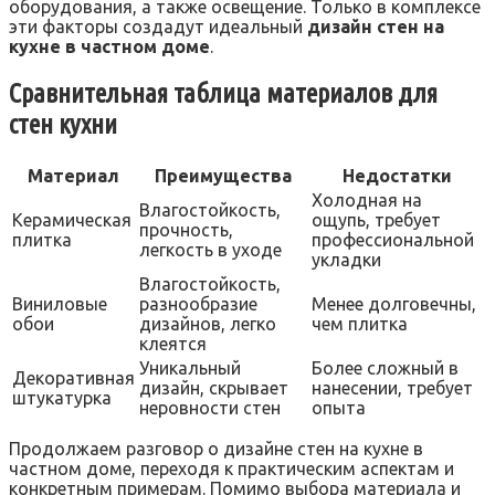
оборудования, а также освещение. Только в комплексе
эти факторы создадут идеальный
дизайн стен на
кухне в частном доме
.
Сравнительная таблица материалов для
стен кухни
Материал
Преимущества
Недостатки
Холодная на
Влагостойкость,
Керамическая
ощупь, требует
прочность,
плитка
профессиональной
легкость в уходе
укладки
Влагостойкость,
Виниловые
разнообразие
Менее долговечны,
обои
дизайнов, легко
чем плитка
клеятся
Уникальный
Более сложный в
Декоративная
дизайн, скрывает
нанесении, требует
штукатурка
неровности стен
опыта
Продолжаем разговор о дизайне стен на кухне в
частном доме, переходя к практическим аспектам и
конкретным примерам. Помимо выбора материала и