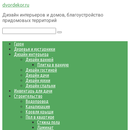
Перейти
dvordekor.ru
к
Дизайн интерьеров и домов, благоустройство
контенту
придомовых территорий
Поиск:
Газон
Деревья и кустарники
Дизайн интерьера
Дизайн ванной
Плитка в ванную
Дизайн гостиной
Дизайн дачи
Дизайн кухни
Дизайн спальни
Инвентарь для дачи
Строительство
Водопровод
Канализация
Кровля крыши
Пол в квартире
Стяжка пола
Ламинат