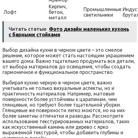
Кирпич,
Промышленные
Индус
Лофт
бетон,
светильники
брута
металл
Читать статью
Фото дизайн маленьких кухонь
с барными стойками
Выбор дизайна кухни в черном цвете – это смелое
решение, которое может стать настоящим украшением
вашего дома. Важно тщательно продумать все детали,
от выбора материалов до освещения, чтобы создать
гармоничное и функциональное пространство.
Выбирая кухню черную в черном цвете, важно
учитывать не только визуальные аспекты, но и
практичность материалов. Например, матовые
поверхности более устойчивы к царапинам, чем
глянцевые, но требуют более тщательной уборки.
Глянцевые же поверхности легко моются, но на них
более заметны отпечатки и разводы. Рассмотрите
использование текстурированных материалов, таких
как искусственный камень или дерево с ярко
выраженной текстурой, чтобы добавить глубины и
интереса в дизайн.