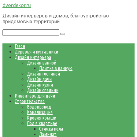
Перейти
dvordekor.ru
к
Дизайн интерьеров и домов, благоустройство
контенту
придомовых территорий
Поиск:
Газон
Деревья и кустарники
Дизайн интерьера
Дизайн ванной
Плитка в ванную
Дизайн гостиной
Дизайн дачи
Дизайн кухни
Дизайн спальни
Инвентарь для дачи
Строительство
Водопровод
Канализация
Кровля крыши
Пол в квартире
Стяжка пола
Ламинат