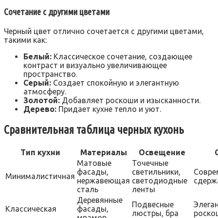
Сочетание с другими цветами
Черный цвет отлично сочетается с другими цветами,
такими как:
Белый:
Классическое сочетание, создающее
контраст и визуально увеличивающее
пространство.
Серый:
Создает спокойную и элегантную
атмосферу.
Золотой:
Добавляет роскоши и изысканности.
Дерево:
Придает кухне тепло и уют.
Сравнительная таблица черных кухонь
Тип кухни
Материалы
Освещение
Матовые
Точечные
фасады,
светильники,
Совре
Минималистичная
нержавеющая
светодиодные
сдерж
сталь
ленты
Деревянные
Подвесные
Элега
Классическая
фасады,
люстры, бра
роско
мрамор