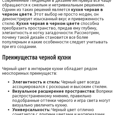
Современные тенденции в дизайне интерьера все чаще
обращаются к смелым и нетривиальным решениям.
Одним из таких решений является
кухня черная в
черном цвете
. Этот выбор не просто моден, он
демонстрирует изысканный вкус и приверженность
стилю.
Кухня черная в черном цвете
способна
преобразить пространство, придав ему глубину,
элегантность и нотку загадочности. Рассмотрим,
почему такой дизайн становится все более
популярным и какие особенности следует учитывать
при его создании.
Преимущества черной кухни
Черный цвет в интерьере кухни обладает рядом
неоспоримых преимуществ:
Элегантность и стиль:
Черный цвет всегда
ассоциировался с роскошью и высоким стилем.
Визуальное расширение пространства:
Вопреки
распространенному мнению, правильно
подобранные оттенки черного и игра света могут
визуально увеличить кухню.
Универсальность:
Черный цвет отлично
сочетается с другими цветами и материалами,