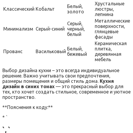
Хрустальные
Белый,
Классический
Кобальт
люстры,
золото
лепнина
Металлические
Серый,
поверхности,
Минимализм
Серый-синий
черный,
глянцевые
белый
фасады
Керамическая
Белый,
плитка,
Прованс
Васильковый
бежевый
деревянная
мебель
Выбор дизайна кухни – это всегда индивидуальное
решение. Важно учитывать свои предпочтения,
размеры помещения и общий стиль дома.
Кухня
дизайн в синих тонах
— это прекрасный выбор для
тех, кто хочет создать стильное, современное и уютное
пространство.
**Пояснения к коду:**
* `
`, `