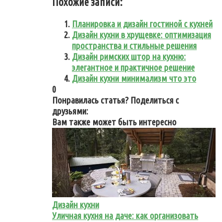
Похожие записи:
Планировка и дизайн гостиной с кухней
Дизайн кухни в хрущевке: оптимизация
пространства и стильные решения
Дизайн римских штор на кухню:
элегантное и практичное решение
Дизайн кухни минимализм что это
0
Понравилась статья? Поделиться с
друзьями:
Вам также может быть интересно
Дизайн кухни
Уличная кухня на даче: как организовать