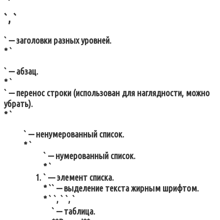
`, `
` ⎼ заголовки разных уровней.
* `
` ⎼ абзац.
* `
` ⎼ перенос строки (использован для наглядности, можно
убрать).
* `
` ⎼ ненумерованный список.
* `
` ⎼ нумерованный список.
* `
` — элемент списка.
* `
` ⎼ выделение текста жирным шрифтом.
* ` `, ` `, `
` ⎼ таблица.