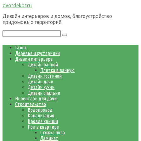
Перейти
dvordekor.ru
к
Дизайн интерьеров и домов, благоустройство
контенту
придомовых территорий
Поиск:
Газон
Деревья и кустарники
Дизайн интерьера
Дизайн ванной
Плитка в ванную
Дизайн гостиной
Дизайн дачи
Дизайн кухни
Дизайн спальни
Инвентарь для дачи
Строительство
Водопровод
Канализация
Кровля крыши
Пол в квартире
Стяжка пола
Ламинат