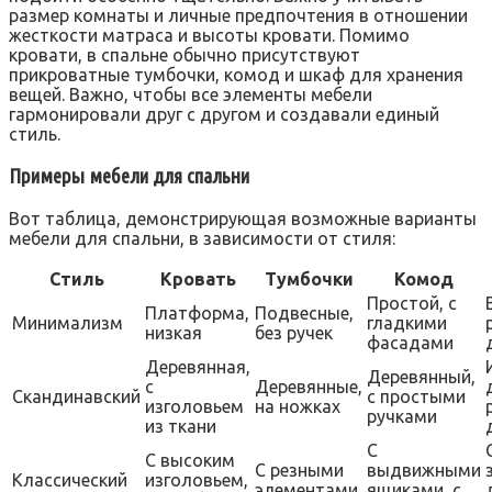
размер комнаты и личные предпочтения в отношении
жесткости матраса и высоты кровати. Помимо
кровати, в спальне обычно присутствуют
прикроватные тумбочки, комод и шкаф для хранения
вещей. Важно, чтобы все элементы мебели
гармонировали друг с другом и создавали единый
стиль.
Примеры мебели для спальни
Вот таблица, демонстрирующая возможные варианты
мебели для спальни, в зависимости от стиля:
Стиль
Кровать
Тумбочки
Комод
Простой, с
Платформа,
Подвесные,
Минимализм
гладкими
низкая
без ручек
фасадами
Деревянная,
Деревянный,
с
Деревянные,
Скандинавский
с простыми
изголовьем
на ножках
ручками
из ткани
С
С высоким
С резными
выдвижными
Классический
изголовьем,
элементами
ящиками, с