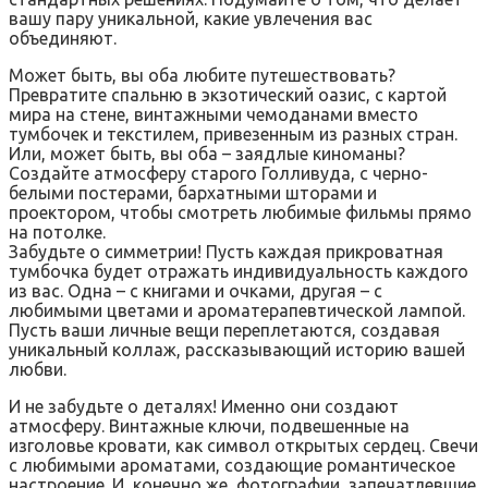
вашу пару уникальной, какие увлечения вас
объединяют.
Может быть, вы оба любите путешествовать?
Превратите спальню в экзотический оазис, с картой
мира на стене, винтажными чемоданами вместо
тумбочек и текстилем, привезенным из разных стран.
Или, может быть, вы оба – заядлые киноманы?
Создайте атмосферу старого Голливуда, с черно-
белыми постерами, бархатными шторами и
проектором, чтобы смотреть любимые фильмы прямо
на потолке.
Забудьте о симметрии! Пусть каждая прикроватная
тумбочка будет отражать индивидуальность каждого
из вас. Одна – с книгами и очками, другая – с
любимыми цветами и ароматерапевтической лампой.
Пусть ваши личные вещи переплетаются, создавая
уникальный коллаж, рассказывающий историю вашей
любви.
И не забудьте о деталях! Именно они создают
атмосферу. Винтажные ключи, подвешенные на
изголовье кровати, как символ открытых сердец. Свечи
с любимыми ароматами, создающие романтическое
настроение. И, конечно же, фотографии, запечатлевшие