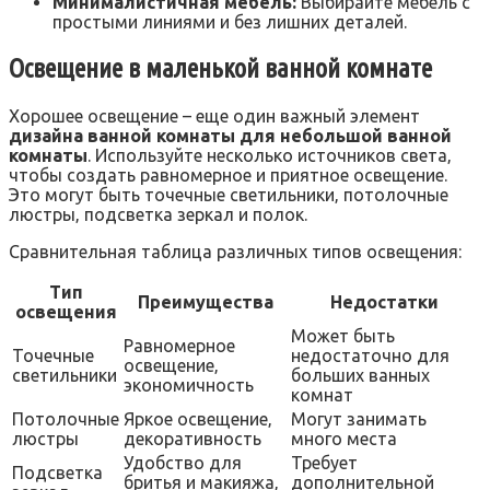
Минималистичная мебель:
Выбирайте мебель с
простыми линиями и без лишних деталей.
Освещение в маленькой ванной комнате
Хорошее освещение – еще один важный элемент
дизайна ванной комнаты для небольшой ванной
комнаты
. Используйте несколько источников света‚
чтобы создать равномерное и приятное освещение.
Это могут быть точечные светильники‚ потолочные
люстры‚ подсветка зеркал и полок.
Сравнительная таблица различных типов освещения:
Тип
Преимущества
Недостатки
освещения
Может быть
Равномерное
Точечные
недостаточно для
освещение‚
светильники
больших ванных
экономичность
комнат
Потолочные
Яркое освещение‚
Могут занимать
люстры
декоративность
много места
Удобство для
Требует
Подсветка
бритья и макияжа‚
дополнительной