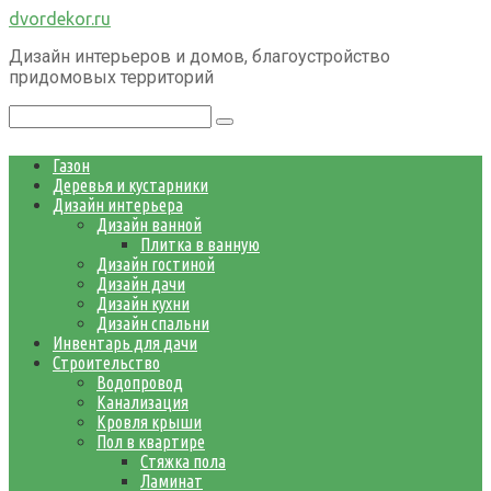
Перейти
dvordekor.ru
к
Дизайн интерьеров и домов, благоустройство
контенту
придомовых территорий
Поиск:
Газон
Деревья и кустарники
Дизайн интерьера
Дизайн ванной
Плитка в ванную
Дизайн гостиной
Дизайн дачи
Дизайн кухни
Дизайн спальни
Инвентарь для дачи
Строительство
Водопровод
Канализация
Кровля крыши
Пол в квартире
Стяжка пола
Ламинат