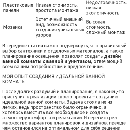
Недолговечность‚
Пластиковые
Низкая стоимость‚
низкая
панели
простота монтажа
экологичность
Эстетичный внешний
Высокая
вид‚ возможность
Мозаика
стоимость‚
создания уникальных
сложный монтаж
узоров
В середине статьи важно подчеркнуть‚ что правильный
выбор сантехники и отделочных материалов‚ а также
планирование освещения‚ позволят создать
дизайн
ванной комнаты с ванной и унитазом
‚ отвечающий
всем вашим потребностям и предпочтениям.
МОЙ ОПЫТ СОЗДАНИЯ ИДЕАЛЬНОЙ ВАННОЙ
КОМНАТЫ
После долгих раздумий и планирования‚ я наконец-то
приступил к реализации своего проекта – созданию
идеальной ванной комнаты. Задача стояла не из
легких‚ ведь пространство было ограничено‚ а
хотелось вместить все необходимое и создать
атмосферу комфорта и релаксации. Я пересмотрел
множество вариантов планировок и дизайнов‚ прежде
чем остановился на оптимальном для себя решении.