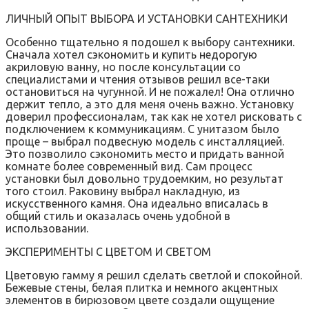
ЛИЧНЫЙ ОПЫТ ВЫБОРА И УСТАНОВКИ САНТЕХНИКИ
Особенно тщательно я подошел к выбору сантехники.
Сначала хотел сэкономить и купить недорогую
акриловую ванну‚ но после консультации со
специалистами и чтения отзывов решил все-таки
остановиться на чугунной. И не пожалел! Она отлично
держит тепло‚ а это для меня очень важно. Установку
доверил профессионалам‚ так как не хотел рисковать с
подключением к коммуникациям. С унитазом было
проще – выбрал подвесную модель с инсталляцией.
Это позволило сэкономить место и придать ванной
комнате более современный вид. Сам процесс
установки был довольно трудоемким‚ но результат
того стоил. Раковину выбрал накладную‚ из
искусственного камня. Она идеально вписалась в
общий стиль и оказалась очень удобной в
использовании.
ЭКСПЕРИМЕНТЫ С ЦВЕТОМ И СВЕТОМ
Цветовую гамму я решил сделать светлой и спокойной.
Бежевые стены‚ белая плитка и немного акцентных
элементов в бирюзовом цвете создали ощущение