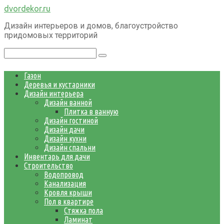
Перейти
dvordekor.ru
к
Дизайн интерьеров и домов, благоустройство
контенту
придомовых территорий
Поиск:
Газон
Деревья и кустарники
Дизайн интерьера
Дизайн ванной
Плитка в ванную
Дизайн гостиной
Дизайн дачи
Дизайн кухни
Дизайн спальни
Инвентарь для дачи
Строительство
Водопровод
Канализация
Кровля крыши
Пол в квартире
Стяжка пола
Ламинат