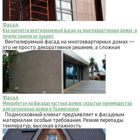
Фасад
Как крепится вентилируемый фасад на многоквартирных домах, и
почему панели не падают
Вентилируемый фасад на многоквартирных домах —
это не просто декоративное решение, а сложная
Фасад
Микробетон на фасадах частных домов: скрытые преимущества
для загородных домов в Подмосковье
Подмосковный климат предъявляет к фасадным
материалам особые требования. Резкие перепады
температур, высокая влажность