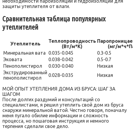
необходимости пароизоляции и гидроизоляции для
защиты утеплителя от влаги.
Сравнительная таблица популярных
утеплителей
Теплопроводность
Паропроницае
Утеплитель
(Вт/м*К)
(мг/м*ч*П
Минеральная вата
0.035-0.045
0.3-0.5
Эковата
0.038-0.042
0.5-0.7
Пенополистирол
0.030-0.040
Низкая
Экструдированный
0.028-0.035
Низкая
пенополистирол
МОЙ ОПЫТ УТЕПЛЕНИЯ ДОМА ИЗ БРУСА: ШАГ ЗА
ШАГОМ
После долгих раздумий и консультаций со
специалистами, я решил утеплить свой дом из бруса
снаружи минеральной ватой. Честно говоря, поначалу
меня пугало обилие информации и сложность
процесса, но пошаговая инструкция и немного
терпения сделали свое дело.