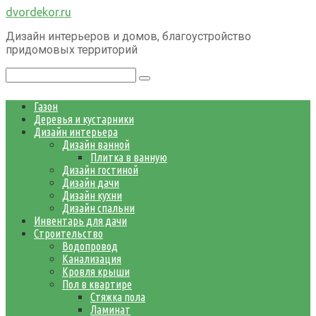
Перейти
dvordekor.ru
к
Дизайн интерьеров и домов, благоустройство
контенту
придомовых территорий
Поиск:
Газон
Деревья и кустарники
Дизайн интерьера
Дизайн ванной
Плитка в ванную
Дизайн гостиной
Дизайн дачи
Дизайн кухни
Дизайн спальни
Инвентарь для дачи
Строительство
Водопровод
Канализация
Кровля крыши
Пол в квартире
Стяжка пола
Ламинат