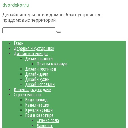
Перейти
dvordekor.ru
к
Дизайн интерьеров и домов, благоустройство
контенту
придомовых территорий
Поиск:
Газон
Деревья и кустарники
Дизайн интерьера
Дизайн ванной
Плитка в ванную
Дизайн гостиной
Дизайн дачи
Дизайн кухни
Дизайн спальни
Инвентарь для дачи
Строительство
Водопровод
Канализация
Кровля крыши
Пол в квартире
Стяжка пола
Ламинат