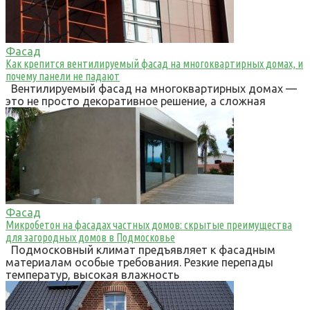
Фасад
Как крепится вентилируемый фасад на многоквартирных домах, и
почему панели не падают
Вентилируемый фасад на многоквартирных домах —
это не просто декоративное решение, а сложная
Фасад
Микробетон на фасадах частных домов: скрытые преимущества
для загородных домов в Подмосковье
Подмосковный климат предъявляет к фасадным
материалам особые требования. Резкие перепады
температур, высокая влажность