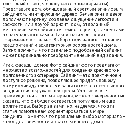
текстовый ответ‚ я опишу некоторые варианты)
Представьте дом‚ облицованный светлым виниловым
сайдингом‚ имитирующим дерево. Белые окна и двери
дополняют картину‚ создавая ощущение легкости и
свежести. Или другой вариант: дом‚ отделанный
металлическим сайдингом темного цвета‚ с акцентами
из натурального камня. Такой фасад выглядит
современно и стильно. Выбор стиля зависит от ваших
предпочтений и архитектурных особенностей дома.
Важно помнить‚ что правильно подобранный сайдинг
может кардинально преобразить внешний вид здания.
Итак‚ фасады домов фото сайдинг фото предлагают
множество возможностей для создания красивого и
долговечного экстерьера. Сайдинг – это практичное и
доступное решение‚ позволяющее придать вашему
дому индивидуальность и защитить его от негативного
воздействия окружающей среды. Учитывая все
преимущества этого материала‚ можно с уверенностью
сказать‚ что он будет оставаться популярным еще
долгие годы. Выбор за вами‚ но‚ надеемся‚ что эта
статья помогла вам сориентироваться в мире
сайдинга. Помните‚ что правильный выбор материала –
залог долговечности и красоты вашего дома.