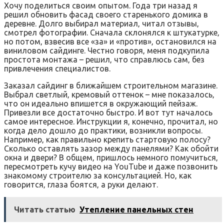
Хочу поделиться своим опытом. Года три назад я
решил обновить фасад своего старенького домика в
деревне. Долго выбирал материал‚ читал отзывы‚
смотрел фотографии. Сначала склонялся к штукатурке‚
но потом‚ взвесив все «за» и «против»‚ остановился на
виниловом сайдинге. Честно говоря‚ меня подкупила
простота монтажа – решил‚ что справлюсь сам‚ без
привлечения специалистов.
Заказал сайдинг в ближайшем строительном магазине.
Выбрал светлый‚ кремовый оттенок – мне показалось‚
что он идеально впишется в окружающий пейзаж.
Привезли все достаточно быстро. И вот тут началось
самое интересное. Инструкции я‚ конечно‚ прочитал‚ но
когда дело дошло до практики‚ возникли вопросы.
Например‚ как правильно крепить стартовую полосу?
Сколько оставлять зазор между панелями? Как обойти
окна и двери? В общем‚ пришлось немного помучиться‚
пересмотреть кучу видео на YouTube и даже позвонить
знакомому строителю за консультацией. Но‚ как
говорится‚ глаза боятся‚ а руки делают.
Читать статью
Утепление панельных стен