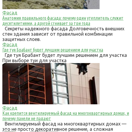
Фасад
Анатомия правильного фасада: почему один утеплитель служит
десятилетиями, а другой сгнивает за три года
Секреты надежного фасада Долговечность внешних
стен здания зависит от правильной комбинации
защитных слоев.
Фасад
Где туя Брабант будет лучшим решением для участка
Где туя Брабант будет лучшим решением для участка
При выборе туи для участка
Фасад
Как крепится вентилируемый фасад на многоквартирных домах, и
почему панели не падают
Вентилируемый фасад на многоквартирных домах —
это не просто декоративное решение, а сложная