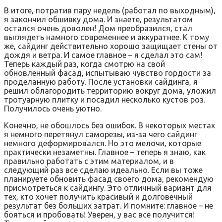
В итоге‚ потратив пару недель (работал по выходным)‚
я закончил обшивку дома. И знаете‚ результатом
остался очень доволен! Дом преобразился‚ стал
выглядеть намного современнее и аккуратнее. К тому
же‚ сайдинг действительно хорошо защищает стены от
дождя и ветра. И самое главное – я сделал это сам!
Теперь каждый раз‚ когда смотрю на свой
обновленный фасад‚ испытываю чувство гордости за
проделанную работу. После установки сайдинга‚ я
решил облагородить территорию вокруг дома‚ уложил
тротуарную плитку и посадил несколько кустов роз.
Получилось очень уютно.
Конечно‚ не обошлось без ошибок. В некоторых местах
я немного перетянул саморезы‚ из-за чего сайдинг
немного деформировался. Но это мелочи‚ которые
практически незаметны. Главное – теперь я знаю‚ как
правильно работать с этим материалом‚ и в
следующий раз все сделаю идеально. Если вы тоже
планируете обновить фасад своего дома‚ рекомендую
присмотреться к сайдингу. Это отличный вариант для
тех‚ кто хочет получить красивый и долговечный
результат без больших затрат. И помните: главное – не
бояться и пробовать! Уверен‚ у вас все получится!