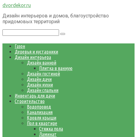
Перейти
dvordekor.ru
к
Дизайн интерьеров и домов, благоустройство
контенту
придомовых территорий
Поиск:
Газон
Деревья и кустарники
Дизайн интерьера
Дизайн ванной
Плитка в ванную
Дизайн гостиной
Дизайн дачи
Дизайн кухни
Дизайн спальни
Инвентарь для дачи
Строительство
Водопровод
Канализация
Кровля крыши
Пол в квартире
Стяжка пола
Ламинат