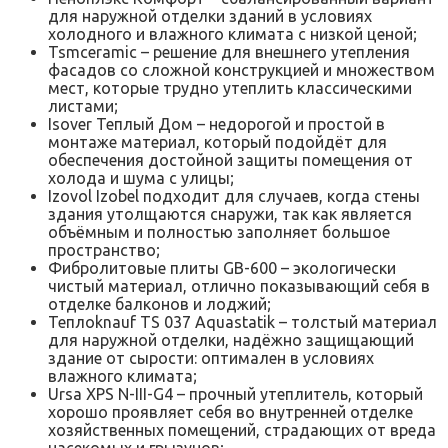
для наружной отделки зданий в условиях
холодного и влажного климата с низкой ценой;
Tsmceramic – решение для внешнего утепления
фасадов со сложной конструкцией и множеством
мест, которые трудно утеплить классическими
листами;
Isover Теплый Дом – недорогой и простой в
монтаже материал, который подойдёт для
обеспечения достойной защиты помещения от
холода и шума с улицы;
Izovol Izobel подходит для случаев, когда стены
здания утолщаются снаружи, так как является
объёмным и полностью заполняет большое
пространство;
Фибролитовые плиты GB-600 – экологически
чистый материал, отлично показывающий себя в
отделке балконов и лоджий;
Теплоknauf ТS 037 Aquastatik – толстый материал
для наружной отделки, надёжно защищающий
здание от сырости: оптимален в условиях
влажного климата;
Ursa XPS N-III-G4 – прочный утеплитель, который
хорошо проявляет себя во внутренней отделке
хозяйственных помещений, страдающих от вреда
насекомых и грызунов;