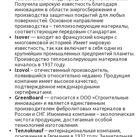
Получила широкую известность благодаря
инновациям в области энергосбережения и
производства защитных покрытий для любых
поверхностей. Основное направление
производства – теплоизолирующие материалы,
соответствующие передовым стандартам.
Isover
— входит во французский концерн с
многовековой историей. Имеет мировую
известность, так как включает в себя одни из
крупнейших промышленных предприятий планеты.
Производство теплоизолирующих материалов
началось в 1937 году.
Izovol
– отечественный производитель,
появившийся относительно недавно. Продукция
компании имеет высокое качество,
подтверждённое международными
сертификатами.
Green
Board
— относится к ООО «Строительные
инновации» и является единственным
производителем фибролитовых материалов в
России и СНГ. Изюминка компании – экологическая
чистота продукции, достигаемая особой
технологией изготовления.
Теплоknauf
– интернациональная компания,
основанная в Германии в 1932 году. Значительная