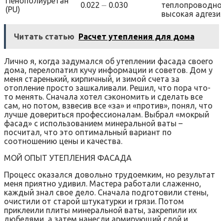
Пенополиуретан
0.022 ⏤ 0.030
теплопроводно
(PU)
высокая адгези
Читать статью
Расчет утепления для дома
Лично я, когда задумался об утеплении фасада своего
дома, перелопатил кучу информации и советов. Дом у
меня старенький, кирпичный, и зимой счета за
отопление просто зашкаливали. Решил, что пора что-
то менять. Сначала хотел сэкономить и сделать все
сам, но потом, взвесив все «за» и «против», понял, что
лучше довериться профессионалам. Выбрал «мокрый
фасад» с использованием минеральной ваты –
посчитал, что это оптимальный вариант по
соотношению цены и качества.
МОЙ ОПЫТ УТЕПЛЕНИЯ ФАСАДА
Процесс оказался довольно трудоемким, но результат
меня приятно удивил. Мастера работали слаженно,
каждый знал свое дело. Сначала подготовили стены,
очистили от старой штукатурки и грязи. Потом
приклеили плиты минеральной ваты, закрепили их
дюбелями, а затем нанесли армирующий слой и