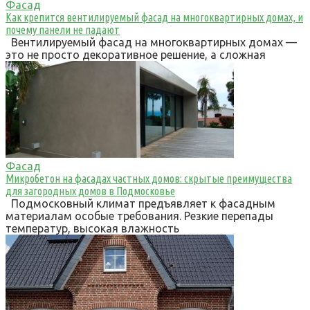
Фасад
Как крепится вентилируемый фасад на многоквартирных домах, и
почему панели не падают
Вентилируемый фасад на многоквартирных домах —
это не просто декоративное решение, а сложная
Фасад
Микробетон на фасадах частных домов: скрытые преимущества
для загородных домов в Подмосковье
Подмосковный климат предъявляет к фасадным
материалам особые требования. Резкие перепады
температур, высокая влажность