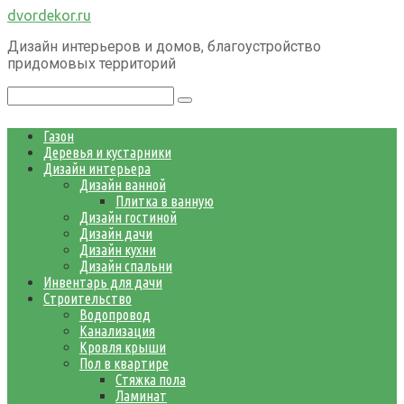
Перейти
dvordekor.ru
к
Дизайн интерьеров и домов, благоустройство
контенту
придомовых территорий
Поиск:
Газон
Деревья и кустарники
Дизайн интерьера
Дизайн ванной
Плитка в ванную
Дизайн гостиной
Дизайн дачи
Дизайн кухни
Дизайн спальни
Инвентарь для дачи
Строительство
Водопровод
Канализация
Кровля крыши
Пол в квартире
Стяжка пола
Ламинат