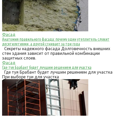
Фасад
Анатомия правильного фасада: почему один утеплитель служит
десятилетиями, а другой сгнивает за три года
Секреты надежного фасада Долговечность внешних
стен здания зависит от правильной комбинации
защитных слоев.
Фасад
Где туя Брабант будет лучшим решением для участка
Где туя Брабант будет лучшим решением для участка
При выборе туи для участка