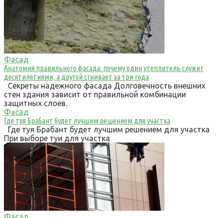
Фасад
Анатомия правильного фасада: почему один утеплитель служит
десятилетиями, а другой сгнивает за три года
Секреты надежного фасада Долговечность внешних
стен здания зависит от правильной комбинации
защитных слоев.
Фасад
Где туя Брабант будет лучшим решением для участка
Где туя Брабант будет лучшим решением для участка
При выборе туи для участка
Фасад