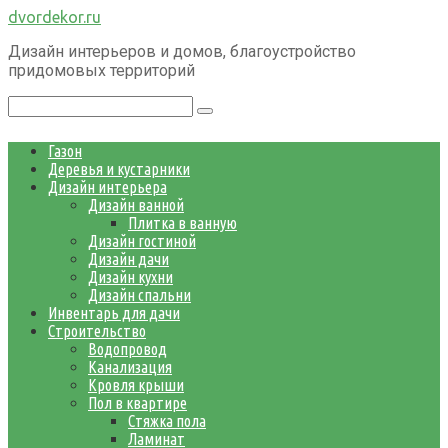
Перейти
dvordekor.ru
к
Дизайн интерьеров и домов, благоустройство
контенту
придомовых территорий
Поиск:
Газон
Деревья и кустарники
Дизайн интерьера
Дизайн ванной
Плитка в ванную
Дизайн гостиной
Дизайн дачи
Дизайн кухни
Дизайн спальни
Инвентарь для дачи
Строительство
Водопровод
Канализация
Кровля крыши
Пол в квартире
Стяжка пола
Ламинат