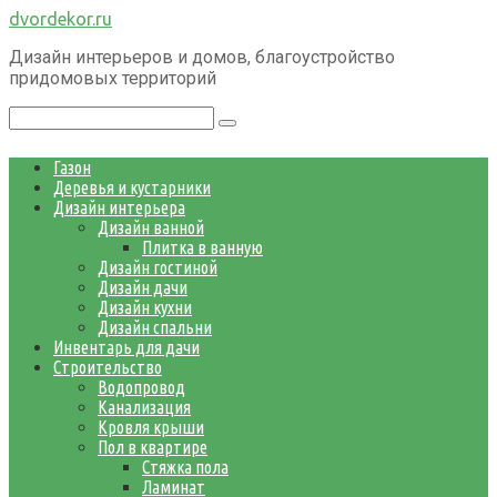
Перейти
dvordekor.ru
к
Дизайн интерьеров и домов, благоустройство
контенту
придомовых территорий
Поиск:
Газон
Деревья и кустарники
Дизайн интерьера
Дизайн ванной
Плитка в ванную
Дизайн гостиной
Дизайн дачи
Дизайн кухни
Дизайн спальни
Инвентарь для дачи
Строительство
Водопровод
Канализация
Кровля крыши
Пол в квартире
Стяжка пола
Ламинат