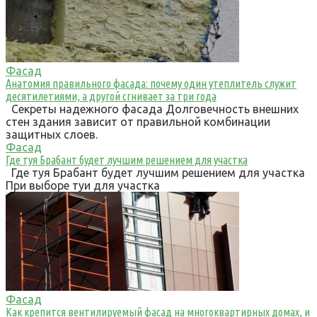
Фасад
Анатомия правильного фасада: почему один утеплитель служит
десятилетиями, а другой сгнивает за три года
Секреты надежного фасада Долговечность внешних
стен здания зависит от правильной комбинации
защитных слоев.
Фасад
Где туя Брабант будет лучшим решением для участка
Где туя Брабант будет лучшим решением для участка
При выборе туи для участка
Фасад
Как крепится вентилируемый фасад на многоквартирных домах, и