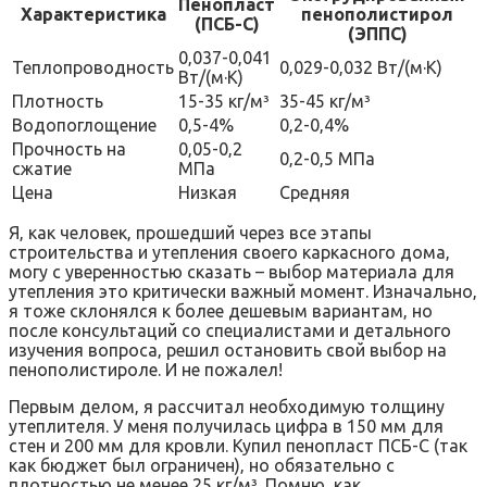
Пенопласт
Характеристика
пенополистирол
(ПСБ-С)
(ЭППС)
0‚037-0‚041
Теплопроводность
0‚029-0‚032 Вт/(м·К)
Вт/(м·К)
Плотность
15-35 кг/м³
35-45 кг/м³
Водопоглощение
0‚5-4%
0‚2-0‚4%
Прочность на
0‚05-0‚2
0‚2-0‚5 МПа
сжатие
МПа
Цена
Низкая
Средняя
Я‚ как человек‚ прошедший через все этапы
строительства и утепления своего каркасного дома‚
могу с уверенностью сказать – выбор материала для
утепления это критически важный момент. Изначально‚
я тоже склонялся к более дешевым вариантам‚ но
после консультаций со специалистами и детального
изучения вопроса‚ решил остановить свой выбор на
пенополистироле. И не пожалел!
Первым делом‚ я рассчитал необходимую толщину
утеплителя. У меня получилась цифра в 150 мм для
стен и 200 мм для кровли. Купил пенопласт ПСБ-С (так
как бюджет был ограничен)‚ но обязательно с
плотностью не менее 25 кг/м³. Помню‚ как