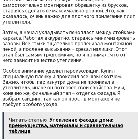
самостоятельно монтировал обрешетку из брусков‚
стараясь сделать ее максимально ровной. Это‚ как
оказалось‚ очень важно для плотного прилегания плит
утеплителя.
Затем‚ я начал укладывать пенопласт между стойками
каркаса. Работал аккуратно‚ стараясь минимизировать
зазоры. Все стыки тщательно пропенивал монтажной
пеной‚ а после ее высыхания – срезал излишки. Этот
этап был самым трудоемким‚ но я понимал‚ что от
него зависит качество утепления.
Особое внимание уделил пароизоляции. Купил
специальную пленку и проклеил все швы скотчем.
Важно‚ чтобы пар изнутри дома не проникал в
утеплитель‚ иначе он потеряет свои свойства. Ну и‚
конечно же‚ финальный этап – отделка фасада. Я
выбрал сайдинг‚ так как он прост в монтаже и не
требует особого ухода.
Читать статью
Утепление фасада дома:
преимущества, материалы и сравнительная
таблица