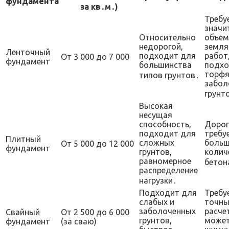
фундамента
за кв․м․)
Требу
значи
Относительно
объем
недорогой,
земля
Ленточный
подходит для
работ,
От 3 000 до 7 000
фундамент
большинства
подхо
торфя
типов грунтов․
забол
грунт
Высокая
несущая
способность,
Дорог
подходит для
требу
Плитный
сложных
больш
От 5 000 до 12 000
фундамент
грунтов,
колич
равномерное
бетон
распределение
нагрузки․
Подходит для
Требу
слабых и
точны
заболоченных
расче
Свайный
От 2 500 до 6 000
грунтов,
может
фундамент
(за сваю)