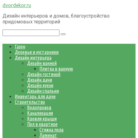
Перейти
dvordekor.ru
к
Дизайн интерьеров и домов, благоустройство
контенту
придомовых территорий
Поиск:
Газон
Деревья и кустарники
Дизайн интерьера
Дизайн ванной
Плитка в ванную
Дизайн гостиной
Дизайн дачи
Дизайн кухни
Дизайн спальни
Инвентарь для дачи
Строительство
Водопровод
Канализация
Кровля крыши
Пол в квартире
Стяжка пола
Ламинат