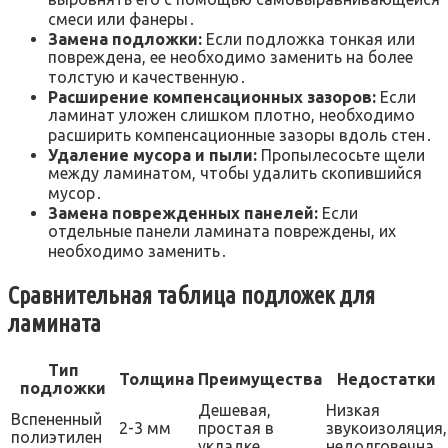
смеси или фанеры․
Замена подложки:
Если подложка тонкая или
повреждена, ее необходимо заменить на более
толстую и качественную․
Расширение компенсационных зазоров:
Если
ламинат уложен слишком плотно, необходимо
расширить компенсационные зазоры вдоль стен․
Удаление мусора и пыли:
Пропылесосьте щели
между ламинатом, чтобы удалить скопившийся
мусор․
Замена поврежденных панелей:
Если
отдельные панели ламината повреждены, их
необходимо заменить․
Сравнительная таблица подложек для
ламината
Тип
Толщина
Преимущества
Недостатки
подложки
Дешевая,
Низкая
Вспененный
2-3 мм
простая в
звукоизоляция,
полиэтилен
укладке
недолговечна