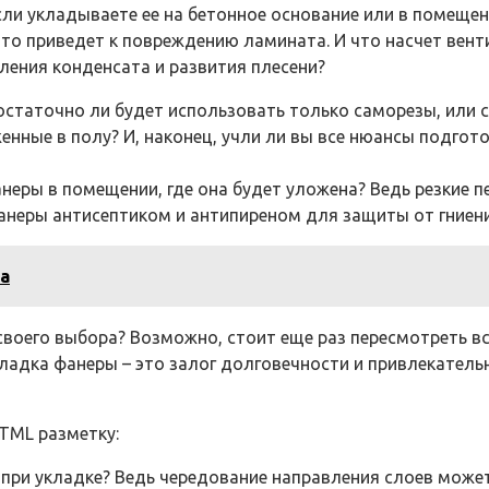
сли укладываете ее на бетонное основание или в помещ
то приведет к повреждению ламината. И что насчет вен
ления конденсата и развития плесени?
остаточно ли будет использовать только саморезы, или
нные в полу? И, наконец, учли ли вы все нюансы подгото
неры в помещении, где она будет уложена? Ведь резкие 
 фанеры антисептиком и антипиреном для защиты от гниен
а
 своего выбора? Возможно, стоит еще раз пересмотреть в
ладка фанеры – это залог долговечности и привлекатель
TML разметку:
 при укладке? Ведь чередование направления слоев може