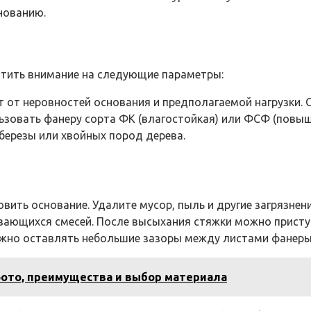
нованию.
атить внимание на следующие параметры:
от неровностей основания и предполагаемой нагрузки. 
зовать фанеру сорта ФК (влагостойкая) или ФСФ (повыш
березы или хвойных пород дерева.
ть основание. Удалите мусор, пыль и другие загрязнения
вающихся смесей. После высыхания стяжки можно присту
ажно оставлять небольшие зазоры между листами фанеры
 фото, преимущества и выбор материала