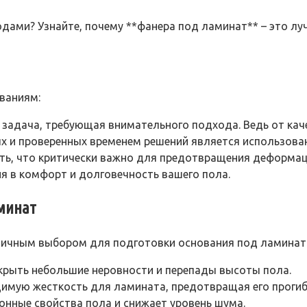
дами? Узнайте, почему **фанера под ламинат** – это луч
ваниям:
задача, требующая внимательного подхода. Ведь от кач
х и проверенных временем решений является использов
ть, что критически важно для предотвращения деформац
ия в комфорт и долговечность вашего пола.
минат
личным выбором для подготовки основания под ламинат
крыть небольшие неровности и перепады высоты пола.
имую жесткость для ламината, предотвращая его прогиб
нные свойства пола и снижает уровень шума.