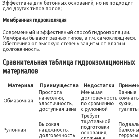
Эффективна для бетонных оснований, но не подходит
для других типов полов;
Мембранная гидроизоляция
Современный и эффективный способ гидроизоляции.
Мембраны бывают разных типов, в т.ч. самоклеящиеся.
Обеспечивают высокую степень защиты от влаги и
долговечность.
Сравнительная таблица гидроизоляционных
материалов
Материал
Преимущества
Недостатки
Примен
Простота
Меньшая
Ванные
нанесения,
долговечность
комнаты
Обмазочная
эластичность,
по сравнению
кухни,
доступная цена
с рулонной
туалеты
Требует
тщательной
Высокая
Подвал
подготовки
Рулонная
надежность,
балконы
основания,
долговечность
террасы
сложнее в