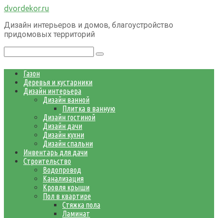
Перейти
dvordekor.ru
к
Дизайн интерьеров и домов, благоустройство
контенту
придомовых территорий
Поиск:
Газон
Деревья и кустарники
Дизайн интерьера
Дизайн ванной
Плитка в ванную
Дизайн гостиной
Дизайн дачи
Дизайн кухни
Дизайн спальни
Инвентарь для дачи
Строительство
Водопровод
Канализация
Кровля крыши
Пол в квартире
Стяжка пола
Ламинат