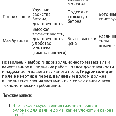
монтаже
Улучшает
Подходит
свойства
Бетонны
Проникающая
только для
бетона,
констру
бетона
долговечность
Высокая
эффективность,
Различн
долговечность,
Более высокая
Мембранная
типы
удобство
цена
помеще
монтажа
(самоклеящиеся)
Правильный выбор гидроизоляционного материала и
качественное выполнение работ – залог долговечности
и надежности вашего наливного пола;
Гидроизоляция
пола в квартире перед наливным полом
должна
выполняться специалистами или с соблюдением всех
технологических требований.
Похожие записи:
Что такое искусственная газонная трава в
рулонах для дачи и дома, как ее уложить и какова
цена?