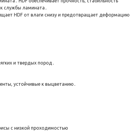
амината․ HDF обеспечивает прочность‚ стабильность
ок службы ламината․
ищает HDF от влаги снизу и предотвращает деформацию
ягких и твердых пород․
менты‚ устойчивые к выцветанию․
фисы с низкой проходимостью