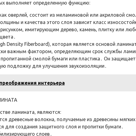
рых выполняет определенную функцию:
й как оверлей‚ состоит из меламиновой или акриловой см
олщины и качества этого слоя зависит класс износостой
 рисунком‚ имитирующим дерево‚ камень‚ плитку или люб
 цвета․
igh Density Fiberboard)‚ которая является основой ламин
чески важным фактором‚ определяющим срок службы лами
 пропитанной смолой бумаги или пластика․ Он защищает
ную подложку для улучшения звукоизоляции․
 преображения интерьера
МИНАТА
тве ламината‚ являются:
тся древесные волокна‚ получаемые из древесины мягких
я для создания защитного слоя и пропитки бумаги․
абилизирующего слоев․