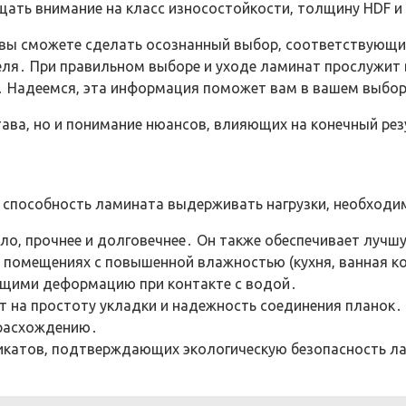
ать внимание на класс износостойкости‚ толщину HDF 
а‚ вы сможете сделать осознанный выбор‚ соответствую
еля․ При правильном выборе и уходе ламинат прослужит 
․ Надеемся‚ эта информация поможет вам в вашем выбор
става‚ но и понимание нюансов‚ влияющих на конечный ре
 способность ламината выдерживать нагрузки‚ необходи
ло‚ прочнее и долговечнее․ Он также обеспечивает лучш
 в помещениях с повышенной влажностью (кухня‚ ванная 
щими деформацию при контакте с водой․
т на простоту укладки и надежность соединения планок․
 расхождению․
икатов‚ подтверждающих экологическую безопасность ла