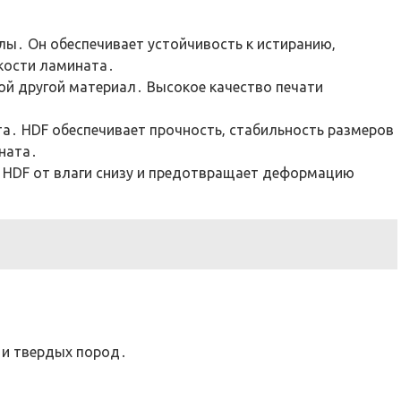
олы․ Он обеспечивает устойчивость к истиранию‚
кости ламината․
ой другой материал․ Высокое качество печати
ата․ HDF обеспечивает прочность‚ стабильность размеров
ната․
 HDF от влаги снизу и предотвращает деформацию
 и твердых пород․