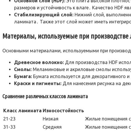
Основной слой (HDF):
Это плита высокой плотности
размеров и устойчивость к влаге․ Качество HDF 
Стабилизирующий слой:
Нижний слой‚ выполненн
ламината․ Также этот слой может иметь интегри
Материалы‚ используемые при производстве
Основными материалами‚ используемыми при производс
Древесное волокно:
Для производства HDF испол
Смолы:
Меламиновые и акриловые смолы использу
Бумага:
Бумага используется для декоративного и
Краски и пигменты:
Для нанесения рисунка на де
Сравнение различных классов ламината
Класс ламината
Износостойкость
21-23
Низкая
Жилые помещения с 
31-33
Средняя
Жилые помещения с 