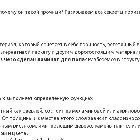
и почему он такой прочный? Раскрываем все секреты прои
ериал‚ который сочетает в себе прочность‚ эстетичный 
ьтернативой паркету и другим дорогостоящим материала
из чего сделан ламинат для пола
? Разберемся в структ
рых выполняет определенную функцию:
стный как оверлей‚ состоит из меламиновой или акрилов
 От толщины и качества этого слоя зависит класс износ
нным рисунком‚ имитирующим дерево‚ камень‚ плитку или
ры и цвета․