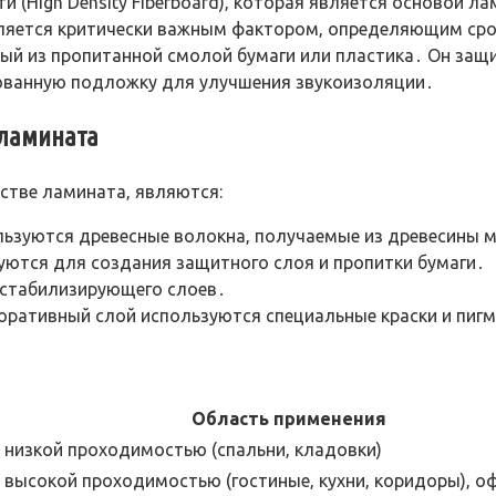
 (High Density Fiberboard)‚ которая является основой л
является критически важным фактором‚ определяющим ср
ый из пропитанной смолой бумаги или пластика․ Он защ
рованную подложку для улучшения звукоизоляции․
 ламината
тве ламината‚ являются:
ьзуются древесные волокна‚ получаемые из древесины м
ются для создания защитного слоя и пропитки бумаги․
 стабилизирующего слоев․
коративный слой используются специальные краски и пиг
Область применения
низкой проходимостью (спальни‚ кладовки)
высокой проходимостью (гостиные‚ кухни‚ коридоры)‚ о