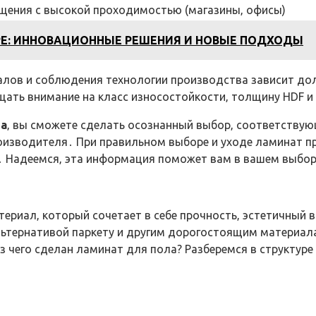
щения с высокой проходимостью (магазины‚ офисы)
РЕ: ИННОВАЦИОННЫЕ РЕШЕНИЯ И НОВЫЕ ПОДХОДЫ
алов и соблюдения технологии производства зависит до
ать внимание на класс износостойкости‚ толщину HDF 
ла
‚ вы сможете сделать осознанный выбор‚ соответству
роизводителя․ При правильном выборе и уходе ламинат п
․ Надеемся‚ эта информация поможет вам в вашем выбор
ериал‚ который сочетает в себе прочность‚ эстетичный 
ьтернативой паркету и другим дорогостоящим материала
з чего сделан ламинат для пола? Разберемся в структуре