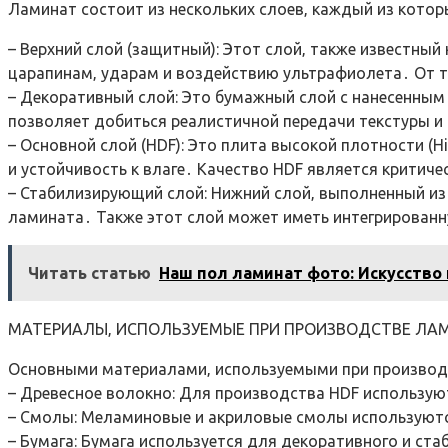
Ламинат состоит из нескольких слоев‚ каждый из кото
– Верхний слой (защитный): Этот слой‚ также известны
царапинам‚ ударам и воздействию ультрафиолета․ От т
– Декоративный слой: Это бумажный слой с нанесенным
позволяет добиться реалистичной передачи текстуры и
– Основной слой (HDF): Это плита высокой плотности (H
и устойчивость к влаге․ Качество HDF является крити
– Стабилизирующий слой: Нижний слой‚ выполненный из
ламината․ Также этот слой может иметь интегрирован
Читать статью
Наш пол ламинат фото: Искусство
МАТЕРИАЛЫ‚ ИСПОЛЬЗУЕМЫЕ ПРИ ПРОИЗВОДСТВЕ ЛА
Основными материалами‚ используемыми при производс
– Древесное волокно: Для производства HDF использую
– Смолы: Меламиновые и акриловые смолы используютс
– Бумага: Бумага используется для декоративного и ст