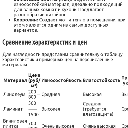
износостойкий материал, идеально подходящий
для ванных комнат и кухонь. Предлагает
разнообразие дизайнов.
Ковролин:
Создает уют и тепло в помещении, при
этом является одним из самых доступных
вариантов.
Сравнение характеристик и цен
Для наглядности представим сравнительную таблицу
характеристик и примерных цен на перечисленные
материалы:
Цена
Пр
Материал
(руб/
Износостойкость
Влагостойкость
у
м²)
200 ⎯
Линолеум
Средняя
Высокая
Вы
800
500
Средняя
Ламинат
⸺
Высокая
(требуется
Ср
влагозащита)
1500
Виниловая
700 ⎯
плитка
Очень высокая
Очень высокая
Ср