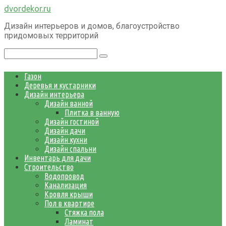
Перейти
dvordekor.ru
к
Дизайн интерьеров и домов, благоустройство
контенту
придомовых территорий
Поиск:
Газон
Деревья и кустарники
Дизайн интерьера
Дизайн ванной
Плитка в ванную
Дизайн гостиной
Дизайн дачи
Дизайн кухни
Дизайн спальни
Инвентарь для дачи
Строительство
Водопровод
Канализация
Кровля крыши
Пол в квартире
Стяжка пола
Ламинат