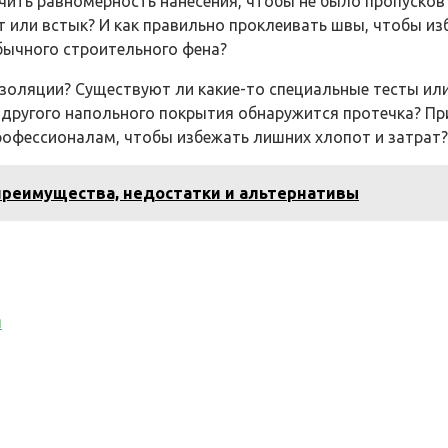
чить равномерность нанесения, чтобы не было пропусков
т или встык? И как правильно проклеивать швы, чтобы из
бычного строительного фена?
оизоляции? Существуют ли какие-то специальные тесты и
и другого напольного покрытия обнаружится протечка? П
рофессионалам, чтобы избежать лишних хлопот и затрат?
 преимущества, недостатки и альтернативы
я