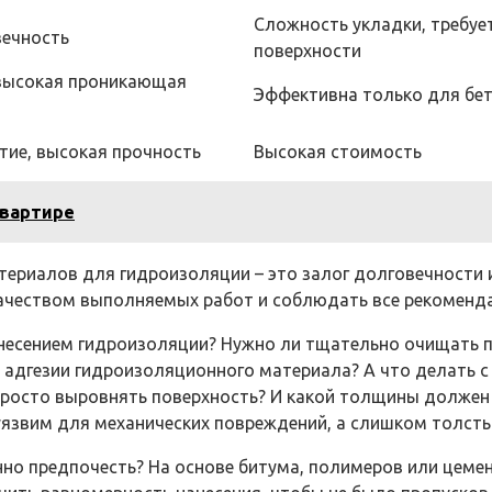
Сложность укладки, требуе
вечность
поверхности
 высокая проникающая
Эффективна только для бе
тие, высокая прочность
Высокая стоимость
квартире
териалов для гидроизоляции – это залог долговечности 
качеством выполняемых работ и соблюдать все рекоменд
несением гидроизоляции? Нужно ли тщательно очищать по
 адгезии гидроизоляционного материала? А что делать с
росто выровнять поверхность? И какой толщины должен 
 уязвим для механических повреждений, а слишком толст
о предпочесть? На основе битума, полимеров или цемента