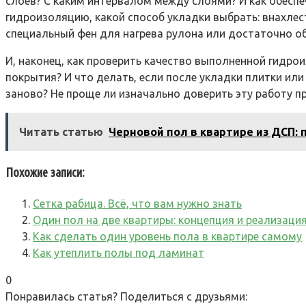
слоев? С каким интервалом между слоями? И как обеспе
гидроизоляцию, какой способ укладки выбрать: внахлес
специальный фен для нагрева рулона или достаточно о
И, наконец, как проверить качество выполненной гидр
покрытия? И что делать, если после укладки плитки ил
заново? Не проще ли изначально доверить эту работу п
Читать статью
Черновой пол в квартире из ДСП:
Похожие записи:
Сетка рабица. Всё, что вам нужно знать
Один пол на две квартиры: концепция и реализаци
Как сделать один уровень пола в квартире самому
Как утеплить полы под ламинат
0
Понравилась статья? Поделиться с друзьями: