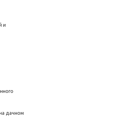
й и
енного
 на дачном