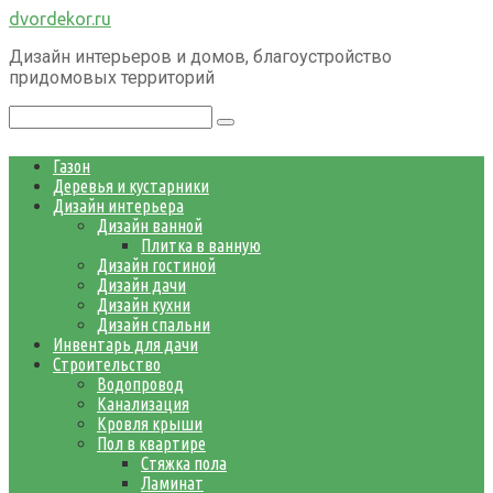
Перейти
dvordekor.ru
к
Дизайн интерьеров и домов, благоустройство
контенту
придомовых территорий
Поиск:
Газон
Деревья и кустарники
Дизайн интерьера
Дизайн ванной
Плитка в ванную
Дизайн гостиной
Дизайн дачи
Дизайн кухни
Дизайн спальни
Инвентарь для дачи
Строительство
Водопровод
Канализация
Кровля крыши
Пол в квартире
Стяжка пола
Ламинат