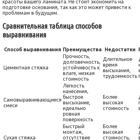
красоты вашего ламината. Не стоит экономить на
подготовке основания, так как это может привести к
проблемам в будущем.
Сравнительная таблица способов
выравнивания
Способ выравнивания
Преимущества
Недостатки
Прочность,
Длительное
долговечность,
время
Цементная стяжка
устойчивость к
высыхания,
влаге, низкая
трудоемкость
стоимость
Легкость
нанесения,
быстрое
Более
Самовыравнивающиеся
высыхание,
высокая
смеси
идеально
стоимость
ровная
поверхность
Быстрый
Более
монтаж,
высокая
Сухая стяжка
отсутствие
стоимость,