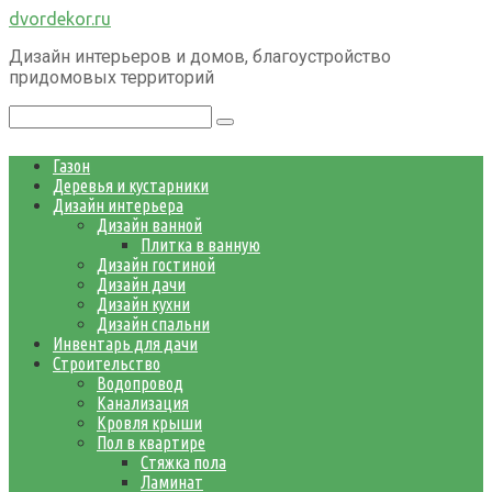
Перейти
dvordekor.ru
к
Дизайн интерьеров и домов, благоустройство
контенту
придомовых территорий
Поиск:
Газон
Деревья и кустарники
Дизайн интерьера
Дизайн ванной
Плитка в ванную
Дизайн гостиной
Дизайн дачи
Дизайн кухни
Дизайн спальни
Инвентарь для дачи
Строительство
Водопровод
Канализация
Кровля крыши
Пол в квартире
Стяжка пола
Ламинат