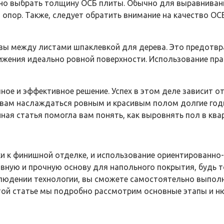
но выбрать толщину ОСБ плиты. Обычно для выравнивани
и опор. Также, следует обратить внимание на качество 
вы между листами шпаклевкой для дерева. Это предотвр
ения идеально ровной поверхности. Использование пра
ное и эффективное решение. Успех в этом деле зависит 
ам наслаждаться ровным и красивым полом долгие годы. 
ая статья помогла вам понять, как выровнять пол в ква
ки к финишной отделке, и использование ориентированно
ную и прочную основу для напольного покрытия, будь т
людении технологии, вы сможете самостоятельно выполн
той статье мы подробно рассмотрим основные этапы и нюа