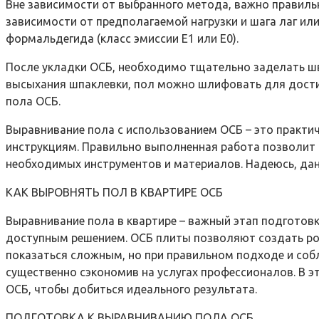
Вне зависимости от выбранного метода, важно правиль
зависимости от предполагаемой нагрузки и шага лаг ил
формальдегида (класс эмиссии E1 или E0).
После укладки ОСБ, необходимо тщательно заделать ш
высыхания шпаклевки, пол можно шлифовать для достиж
пола ОСБ.
Выравнивание пола с использованием ОСБ – это практич
инструкциям. Правильно выполненная работа позволит в
необходимых инструментов и материалов. Надеюсь, данн
КАК ВЫРОВНЯТЬ ПОЛ В КВАРТИРЕ ОСБ
Выравнивание пола в квартире – важный этап подготов
доступным решением. ОСБ плиты позволяют создать ров
показаться сложным, но при правильном подходе и соб
существенно сэкономив на услугах профессионалов. В э
ОСБ, чтобы добиться идеального результата.
ПОДГОТОВКА К ВЫРАВНИВАНИЮ ПОЛА ОСБ