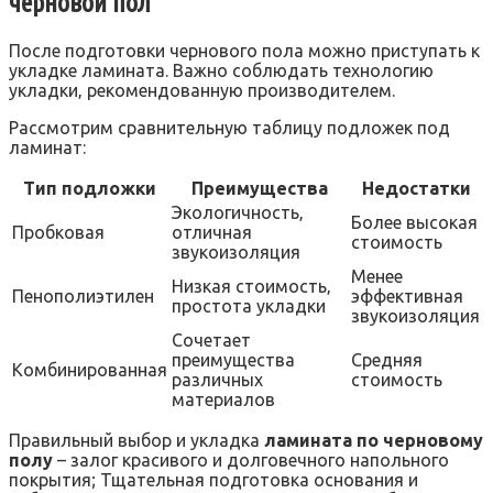
черновой пол
После подготовки чернового пола можно приступать к
укладке ламината. Важно соблюдать технологию
укладки‚ рекомендованную производителем.
Рассмотрим сравнительную таблицу подложек под
ламинат:
Тип подложки
Преимущества
Недостатки
Экологичность‚
Более высокая
Пробковая
отличная
стоимость
звукоизоляция
Менее
Низкая стоимость‚
Пенополиэтилен
эффективная
простота укладки
звукоизоляция
Сочетает
преимущества
Средняя
Комбинированная
различных
стоимость
материалов
Правильный выбор и укладка
ламината по черновому
полу
– залог красивого и долговечного напольного
покрытия; Тщательная подготовка основания и