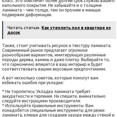
класс. Это обеспечит более долгий срок службы вашего
напольного покрытия. Не забывайте и о толщине
ламината – чем толще‚ тем он прочнее и меньше
подвержен деформации.
Читать статью
Как утеплить пол в квартире из
досок
Также‚ стоит учитывать рисунок и текстуру ламината.
Современный рынок предлагает огромное
разнообразие вариантов‚ имитирующих различные
породы дерева‚ камень и даже плитку. Выбирайте то‚
что гармонично впишется в ваш интерьер и будет
соответствовать вашим вкусовым предпочтениям.
А вот несколько советов‚ которые помогут вам
избежать ошибок при укладке:
* Не торопитесь: Укладка ламината требует
аккуратности и терпения. Не спешите‚ внимательно
следуйте инструкциям производителя.
* Используйте правильные инструменты: Вам
понадобятся специальные инструменты для резки
ламината‚ клинья для создания зазора между стеной и