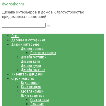
Перейти
dvordekor.ru
к
Дизайн интерьеров и домов, благоустройство
контенту
придомовых территорий
Поиск:
Газон
Деревья и кустарники
Дизайн интерьера
Дизайн ванной
Плитка в ванную
Дизайн гостиной
Дизайн дачи
Дизайн кухни
Дизайн спальни
Инвентарь для дачи
Строительство
Водопровод
Канализация
Кровля крыши
Пол в квартире
Стяжка пола
Ламинат