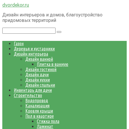
Перейти
dvordekor.ru
к
Дизайн интерьеров и домов, благоустройство
контенту
придомовых территорий
Поиск:
Газон
Деревья и кустарники
Дизайн интерьера
Дизайн ванной
Плитка в ванную
Дизайн гостиной
Дизайн дачи
Дизайн кухни
Дизайн спальни
Инвентарь для дачи
Строительство
Водопровод
Канализация
Кровля крыши
Пол в квартире
Стяжка пола
Ламинат