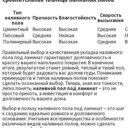
Тип
Скорость
наливного
Прочность
Влагостойкость
высыхания
пола
Цементный
Высокая
Высокая
Средняя
С
Гипсовый
Средняя
Низкая
Высокая
Н
Полимерный
Высокая
Высокая
Средняя
В
Правильный выбор и качественная укладка наливного
пола под ламинат гарантируют долговечность и
красоту вашего напольного покрытия. В конечном
итоге, результатом станет ровный, теплый и тихий пол,
который будет радовать вас долгие годы. Понимание
преимуществ и типов наливных полов поможет
сделать осознанный выбор. Теперь, зная все тонкости,
легко понять,
наливной пол под ламинат
– это не
просто прихоть, а инвестиция в комфорт и
долговечность вашего дома.
Выбор в пользу наливного пола под ламинат – это шаг
к созданию идеально ровного и долговечного
основания. Учитывая все преимущества и особенности
различных видов наливных полов, можно сделать