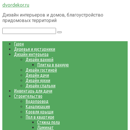
Перейти
dvordekor.ru
к
Дизайн интерьеров и домов, благоустройство
контенту
придомовых территорий
Поиск:
Газон
Деревья и кустарники
Дизайн интерьера
Дизайн ванной
Плитка в ванную
Дизайн гостиной
Дизайн дачи
Дизайн кухни
Дизайн спальни
Инвентарь для дачи
Строительство
Водопровод
Канализация
Кровля крыши
Пол в квартире
Стяжка пола
Ламинат