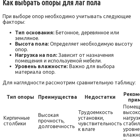
Как выбрать опоры для лаг пола
При выборе опор необходимо учитывать следующие
факторы:
Тип основания:
Бетонное, деревянное или
земляное.
Высота пола:
Определяет необходимую высоту
опор.
Нагрузка на пол:
Зависит от назначения
помещения и используемой мебели.
Уровень влажности:
Важно для выбора
материала опор.
Для наглядности рассмотрим сравнительную таблицу:
Реком
Тип опоры
Преимущества
Недостатки
при
Помещ
Трудоемкость
высок
Высокая
Кирпичные
установки,
нагруз
прочность,
столбики
чувствительность
стаби
долговечность
к влаге
уровн
влажн