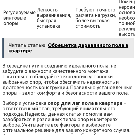
Помещ
неров
Легкость
Требуют точного
Регулируемые
основа
выравнивания,
расчета нагрузки,
винтовые
необх
быстрая
более высокая
опоры
точно
установка
стоимость
регули
высот
Читать статью
Обрешетка деревянного пола в
квартире
В середине пути к созданию идеального пола, не
забудьте о важности качественного монтажа.
Тщательно соблюдайте технологию установки
выбранных опор, чтобы обеспечить надежность и
долговечность конструкции. Правильно установленные
опоры – залог комфорта и безопасности вашего пола.
Выбор и установка
опор для лаг пола в квартире
–
ответственный этап, требующий внимательного
подхода. Надеюсь, данная статья помогла вам
разобраться в различных типах опор и критериях
выбора. Учитывайте все факторы и выбирайте
оптимальное решение для вашего конкретного случая.