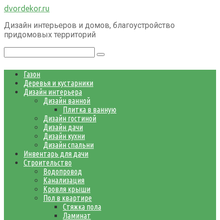
Перейти
dvordekor.ru
к
Дизайн интерьеров и домов, благоустройство
контенту
придомовых территорий
Поиск:
Газон
Деревья и кустарники
Дизайн интерьера
Дизайн ванной
Плитка в ванную
Дизайн гостиной
Дизайн дачи
Дизайн кухни
Дизайн спальни
Инвентарь для дачи
Строительство
Водопровод
Канализация
Кровля крыши
Пол в квартире
Стяжка пола
Ламинат