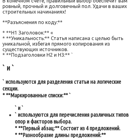
В конечном счете, правильный выбор обеспечит вам
ровный, прочный и долговечный пол. Удачи в ваших
строительных начинаниях!
**Разъяснения по коду:**
* **H1 Заголовок:** «
* **Уникальность:** Статья написана с целью быть
уникальной, избегая прямого копирования из
существующих источников.
* **Подзаголовки H2 и H3:** `
` и `
` используются для разделения статьи на логические
секции.
* **Маркированные списки:** `
` и `
` используются для перечисления различных типов
опор и факторов выбора.
* **Первый абзац:** Состоит из 4 предложений.
* **Разнообразие длины предложений:**