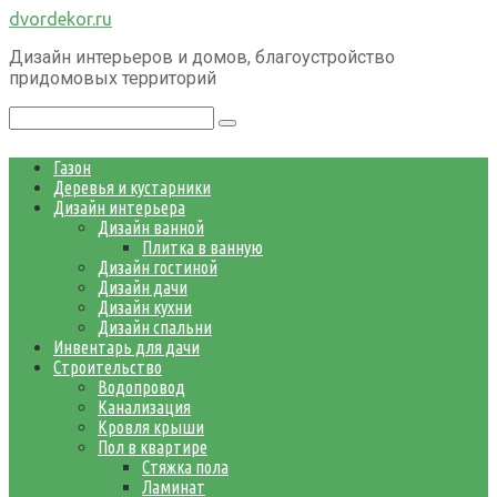
Перейти
dvordekor.ru
к
Дизайн интерьеров и домов, благоустройство
контенту
придомовых территорий
Поиск:
Газон
Деревья и кустарники
Дизайн интерьера
Дизайн ванной
Плитка в ванную
Дизайн гостиной
Дизайн дачи
Дизайн кухни
Дизайн спальни
Инвентарь для дачи
Строительство
Водопровод
Канализация
Кровля крыши
Пол в квартире
Стяжка пола
Ламинат