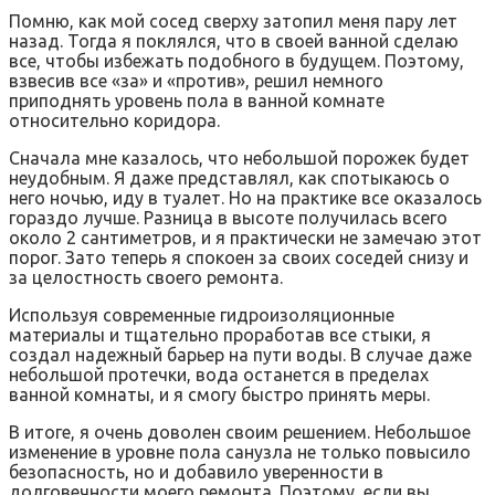
Помню, как мой сосед сверху затопил меня пару лет
назад. Тогда я поклялся, что в своей ванной сделаю
все, чтобы избежать подобного в будущем. Поэтому,
взвесив все «за» и «против», решил немного
приподнять уровень пола в ванной комнате
относительно коридора.
Сначала мне казалось, что небольшой порожек будет
неудобным. Я даже представлял, как спотыкаюсь о
него ночью, иду в туалет. Но на практике все оказалось
гораздо лучше. Разница в высоте получилась всего
около 2 сантиметров, и я практически не замечаю этот
порог. Зато теперь я спокоен за своих соседей снизу и
за целостность своего ремонта.
Используя современные гидроизоляционные
материалы и тщательно проработав все стыки, я
создал надежный барьер на пути воды. В случае даже
небольшой протечки, вода останется в пределах
ванной комнаты, и я смогу быстро принять меры.
В итоге, я очень доволен своим решением. Небольшое
изменение в уровне пола санузла не только повысило
безопасность, но и добавило уверенности в
долговечности моего ремонта. Поэтому, если вы