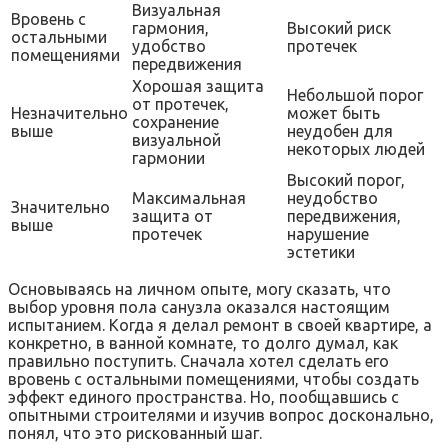
Визуальная
Вровень с
гармония,
Высокий риск
остальными
удобство
протечек
помещениями
передвижения
Хорошая защита
Небольшой порог
от протечек,
Незначительно
может быть
сохранение
выше
неудобен для
визуальной
некоторых людей
гармонии
Высокий порог,
Максимальная
неудобство
Значительно
защита от
передвижения,
выше
протечек
нарушение
эстетики
Основываясь на личном опыте, могу сказать, что
выбор уровня пола санузла оказался настоящим
испытанием. Когда я делал ремонт в своей квартире, а
конкретно, в ванной комнате, то долго думал, как
правильно поступить. Сначала хотел сделать его
вровень с остальными помещениями, чтобы создать
эффект единого пространства. Но, пообщавшись с
опытными строителями и изучив вопрос досконально,
понял, что это рискованный шаг.