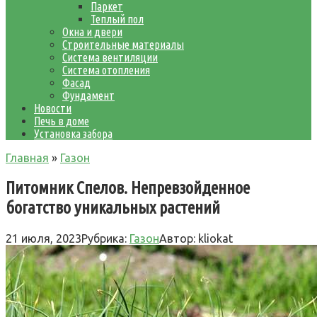
Паркет
Теплый пол
Окна и двери
Строительные материалы
Система вентиляции
Система отопления
Фасад
Фундамент
Новости
Печь в доме
Установка забора
Главная
»
Газон
Питомник Спелов. Непревзойденное
богатство уникальных растений
21 июля, 2023
Рубрика:
Газон
Автор:
kliokat