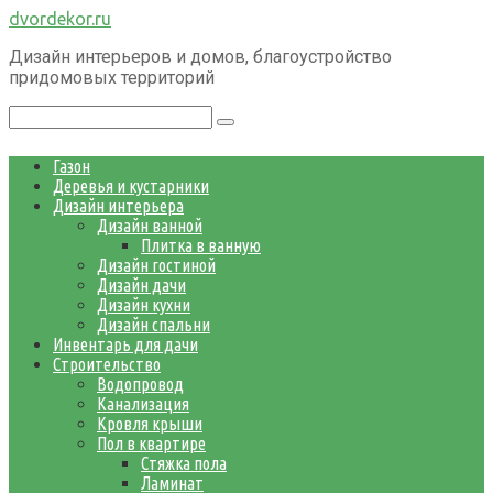
Перейти
dvordekor.ru
к
Дизайн интерьеров и домов, благоустройство
контенту
придомовых территорий
Поиск:
Газон
Деревья и кустарники
Дизайн интерьера
Дизайн ванной
Плитка в ванную
Дизайн гостиной
Дизайн дачи
Дизайн кухни
Дизайн спальни
Инвентарь для дачи
Строительство
Водопровод
Канализация
Кровля крыши
Пол в квартире
Стяжка пола
Ламинат