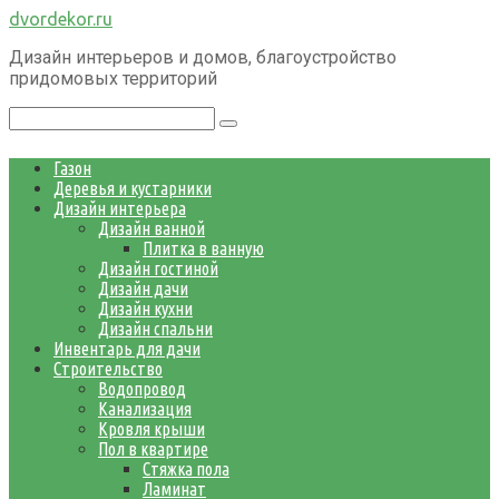
Перейти
dvordekor.ru
к
Дизайн интерьеров и домов, благоустройство
контенту
придомовых территорий
Поиск:
Газон
Деревья и кустарники
Дизайн интерьера
Дизайн ванной
Плитка в ванную
Дизайн гостиной
Дизайн дачи
Дизайн кухни
Дизайн спальни
Инвентарь для дачи
Строительство
Водопровод
Канализация
Кровля крыши
Пол в квартире
Стяжка пола
Ламинат