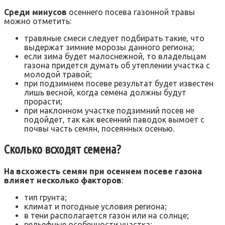
Среди минусов
осеннего посева газонной травы
можно отметить:
травяные смеси следует подбирать такие, что
выдержат зимние морозы данного региона;
если зима будет малоснежной, то владельцам
газона придется думать об утеплении участка с
молодой травой;
при подзимнем посеве результат будет известен
лишь весной, когда семена должны будут
прорасти;
при наклонном участке подзимний посев не
подойдет, так как весенний паводок вымоет с
почвы часть семян, посеянных осенью.
Сколько всходят семена?
На всхожесть семян при осеннем посеве газона
влияет несколько факторов
:
тип грунта;
климат и погодные условия региона;
в тени располагается газон или на солнце;
рельефные особенности участка;