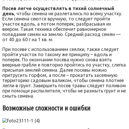
Посев легче осуществлять в тихий солнечный
день
, чтобы семена не разлетались по всему участку.
Если семена сеются вручную, то следует пройти
участок вдоль, а потом поперек, разбрасывая их
веером. Такая техника обеспечит равномерное
попадание семян на землю. Средний расход семян —
от 40 до 60 г на 1 кв. м.
При посеве с использованием сеялки, также следует
пройти участок по такому же принципу – вдоль и
поперек. По окончании посева нужно снова взять
веерные грабли и повторно пройтись по участку, слегка
присыпая землей семена. Далее посевы можно
притрусить торфом, а после – прокатать засеянную
территорию садовым валиком, чтобы семена плотнее
легли в грунт. Завершить посев травы следует поливом
при помощи распылителя, чтобы не размыть грунт и не
смыть семена.
Возможные сложности и ошибки