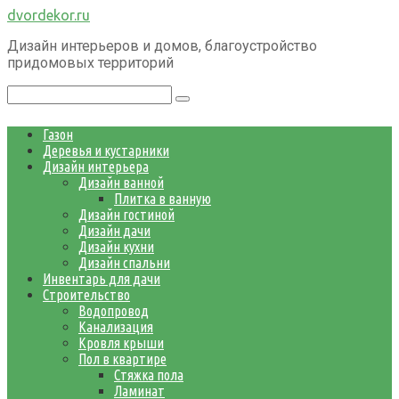
Перейти
dvordekor.ru
к
Дизайн интерьеров и домов, благоустройство
контенту
придомовых территорий
Поиск:
Газон
Деревья и кустарники
Дизайн интерьера
Дизайн ванной
Плитка в ванную
Дизайн гостиной
Дизайн дачи
Дизайн кухни
Дизайн спальни
Инвентарь для дачи
Строительство
Водопровод
Канализация
Кровля крыши
Пол в квартире
Стяжка пола
Ламинат