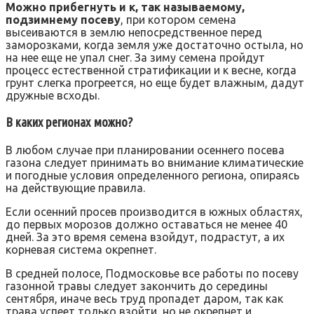
Можно прибегнуть и к, так называемому,
подзимнему посеву
, при котором семена
высеиваются в землю непосредственное перед
заморозками, когда земля уже достаточно остыла, но
на нее еще не упал снег. За зиму семена пройдут
процесс естественной стратификации и к весне, когда
грунт слегка прогреется, но еще будет влажным, дадут
дружные всходы.
В каких регионах можно?
В любом случае при планировании осеннего посева
газона следует принимать во внимание климатические
и погодные условия определенного региона, опираясь
на действующие правила.
Если осенний просев производится в южных областях,
до первых морозов должно оставаться не менее 40
дней. За это время семена взойдут, подрастут, а их
корневая система окрепнет.
В средней полосе, Подмосковье все работы по посеву
газонной травы следует закончить до середины
сентября, иначе весь труд пропадет даром, так как
трава успеет только взойти, но не окрепнет и