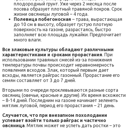
плодородный грунт. Уже через 2 месяца после
посева образует плотный травяной покров. Срок
жизни овсяницы луговой – 4 года.
Полевица побегоносная
– трава, вырастающая
до 10 см в высоту, образует густую плотную
поверхность на газоне, разрастаясь, быстро
заполняет всю площадь лужайки. Предпочитает
много влаги.
Все злаковые культуры обладают различными
характеристиками и сроками прорастания
. При
использовании травяных смесей из-за понижения
температуры почвы происходит неравномерность
появления всходов. Злак, который первым дает
всходы, является райграс газонный. Прорастание его
семян составляет от 3 до 7 дней.
Вторыми по очереди проклевываются разные сорта
овсяниц (овечьи, красные и другие). Их время всхожести
– 8-14 дней. Последним на газоне начинает зеленеть
мятлик луговой, период его прорастания – 21 день.
Случается, что при внезапном похолодании
успевает взойти только райграс и частично
овсяница
. Мятлик может не успеть дать ростки – это