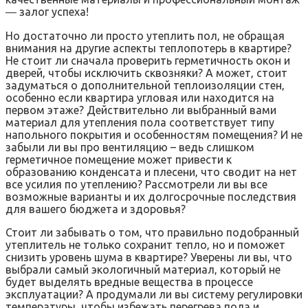
― залог успеха!
Но достаточно ли просто утеплить пол‚ не обращая
внимания на другие аспекты теплопотерь в квартире?
Не стоит ли сначала проверить герметичность окон и
дверей‚ чтобы исключить сквозняки? А может‚ стоит
задуматься о дополнительной теплоизоляции стен‚
особенно если квартира угловая или находится на
первом этаже? Действительно ли выбранный вами
материал для утепления пола соответствует типу
напольного покрытия и особенностям помещения? И не
забыли ли вы про вентиляцию – ведь слишком
герметичное помещение может привести к
образованию конденсата и плесени‚ что сводит на нет
все усилия по утеплению? Рассмотрели ли вы все
возможные варианты и их долгосрочные последствия
для вашего бюджета и здоровья?
Стоит ли забывать о том‚ что правильно подобранный
утеплитель не только сохранит тепло‚ но и поможет
снизить уровень шума в квартире? Уверены ли вы‚ что
выбрали самый экологичный материал‚ который не
будет выделять вредные вещества в процессе
эксплуатации? А продумали ли вы систему регулировки
температуры‚ чтобы избежать перегрева пола и