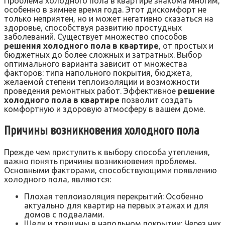
Проблема холодного пола в квартире знакома многим‚
особенно в зимнее время года. Этот дискомфорт не
только неприятен‚ но и может негативно сказаться на
здоровье‚ способствуя развитию простудных
заболеваний. Существует множество способов
решения холодного пола в квартире
‚ от простых и
бюджетных до более сложных и затратных. Выбор
оптимального варианта зависит от множества
факторов: типа напольного покрытия‚ бюджета‚
желаемой степени теплоизоляции и возможности
проведения ремонтных работ. Эффективное
решение
холодного пола в квартире
позволит создать
комфортную и здоровую атмосферу в вашем доме.
Причины возникновения холодного пола
Прежде чем приступить к выбору способа утепления‚
важно понять причины возникновения проблемы.
Основными факторами‚ способствующими появлению
холодного пола‚ являются:
Плохая теплоизоляция перекрытий: Особенно
актуально для квартир на первых этажах и для
домов с подвалами.
Щели и трещины в напольном покрытии: Через них