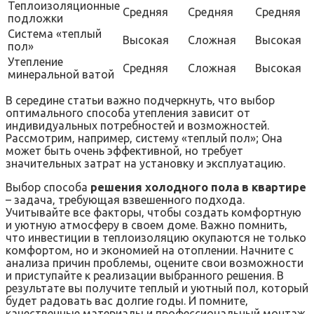
Теплоизоляционные
Средняя
Средняя
Средняя
подложки
Система «теплый
Высокая
Сложная
Высокая
пол»
Утепление
Средняя
Сложная
Высокая
минеральной ватой
В середине статьи важно подчеркнуть‚ что выбор
оптимального способа утепления зависит от
индивидуальных потребностей и возможностей.
Рассмотрим‚ например‚ систему «теплый пол»; Она
может быть очень эффективной‚ но требует
значительных затрат на установку и эксплуатацию.
Выбор способа
решения холодного пола в квартире
– задача‚ требующая взвешенного подхода.
Учитывайте все факторы‚ чтобы создать комфортную
и уютную атмосферу в своем доме. Важно помнить‚
что инвестиции в теплоизоляцию окупаются не только
комфортом‚ но и экономией на отоплении. Начните с
анализа причин проблемы‚ оцените свои возможности
и приступайте к реализации выбранного решения. В
результате вы получите теплый и уютный пол‚ который
будет радовать вас долгие годы. И помните‚
качественные материалы и профессиональный монтаж