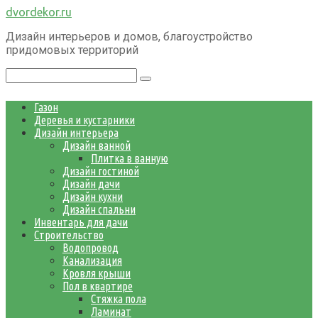
Перейти
dvordekor.ru
к
Дизайн интерьеров и домов, благоустройство
контенту
придомовых территорий
Поиск:
Газон
Деревья и кустарники
Дизайн интерьера
Дизайн ванной
Плитка в ванную
Дизайн гостиной
Дизайн дачи
Дизайн кухни
Дизайн спальни
Инвентарь для дачи
Строительство
Водопровод
Канализация
Кровля крыши
Пол в квартире
Стяжка пола
Ламинат