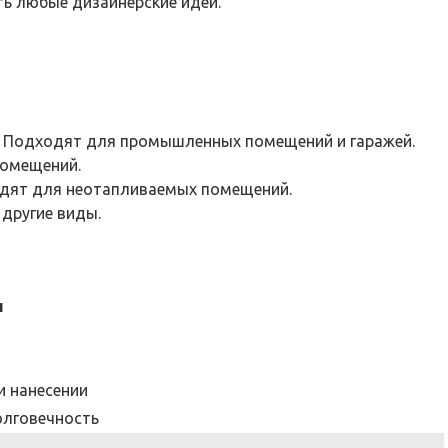
ть любые дизайнерские идеи.
. Подходят для промышленных помещений и гаражей.
помещений.
одят для неотапливаемых помещений.
другие виды.
и
и нанесении
олговечность