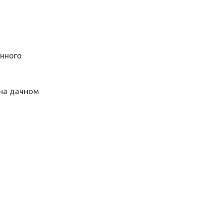
енного
 на дачном