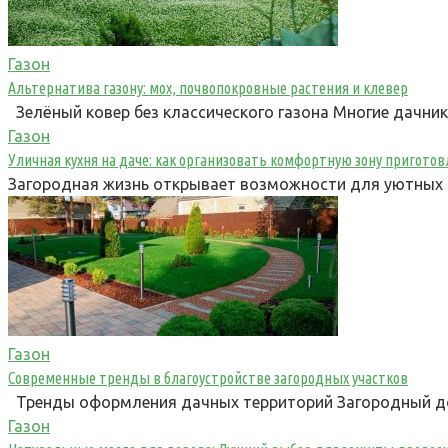
Газон
Альтернатива газону: мох, почвопокровные растения и клевер
Зелёный ковер без классического газона Многие дачни
Газон
Уличная кухня на даче: как организовать комфортную зону пригот
Загородная жизнь открывает возможности для уютных п
Газон
Современные тренды в благоустройстве загородных участков
Тренды оформления дачных территорий Загородный до
Газон