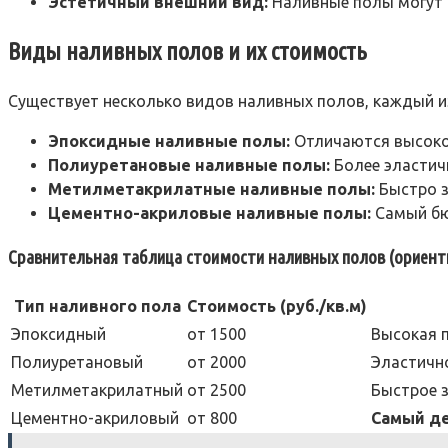
Эстетичный внешний вид:
Наливные полы могут б
Виды наливных полов и их стоимость
Существует несколько видов наливных полов, каждый и
Эпоксидные наливные полы:
Отличаются высоко
Полиуретановые наливные полы:
Более эластич
Метилметакрилатные наливные полы:
Быстро з
Цементно-акриловые наливные полы:
Самый бю
Сравнительная таблица стоимости наливных полов (ориенти
Тип наливного пола
Стоимость (руб./кв.м)
Эпоксидный
от 1500
Высокая 
Полиуретановый
от 2000
Эластично
Метилметакрилатный
от 2500
Быстрое 
Цементно-акриловый
от 800
Самый д