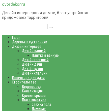
Перейти
dvordekor.ru
к
Дизайн интерьеров и домов, благоустройство
контенту
придомовых территорий
Поиск:
Газон
Деревья и кустарники
Дизайн интерьера
Дизайн ванной
Плитка в ванную
Дизайн гостиной
Дизайн дачи
Дизайн кухни
Дизайн спальни
Инвентарь для дачи
Строительство
Водопровод
Канализация
Кровля крыши
Пол в квартире
Стяжка пола
Ламинат