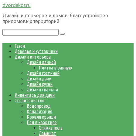
Перейти
dvordekor.ru
к
Дизайн интерьеров и домов, благоустройство
контенту
придомовых территорий
Поиск:
Газон
Деревья и кустарники
Дизайн интерьера
Дизайн ванной
Плитка в ванную
Дизайн гостиной
Дизайн дачи
Дизайн кухни
Дизайн спальни
Инвентарь для дачи
Строительство
Водопровод
Канализация
Кровля крыши
Пол в квартире
Стяжка пола
Ламинат