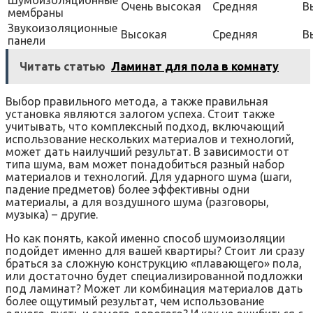
Шумоизоляционные
Очень высокая
Средняя
В
мембраны
Звукоизоляционные
Высокая
Средняя
В
панели
Читать статью
Ламинат для пола в комнату
Выбор правильного метода, а также правильная
установка являются залогом успеха. Стоит также
учитывать, что комплексный подход, включающий
использование нескольких материалов и технологий,
может дать наилучший результат. В зависимости от
типа шума, вам может понадобиться разный набор
материалов и технологий. Для ударного шума (шаги,
падение предметов) более эффективны одни
материалы, а для воздушного шума (разговоры,
музыка) – другие.
Но как понять, какой именно способ шумоизоляции
подойдет именно для вашей квартиры? Стоит ли сразу
браться за сложную конструкцию «плавающего» пола,
или достаточно будет специализированной подложки
под ламинат? Может ли комбинация материалов дать
более ощутимый результат, чем использование