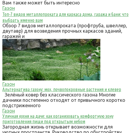
Вам также может быть интересно
Газон
Топ‑7 видов металлопроката для каркаса дома, гаража и бани: что
выбрать именно вам
Обзор 7 видов металлопроката (профтруба, швеллер,
двутавр) для возведения прочных каркасов зданий,
гаражей и
Газон
Альтернатива газону: мох, почвопокровные растения и клевер
Зелёный ковер без классического газона Многие
дачники постепенно отходят от привычного коротко
подстриженного
Газон
Уличная кухня на даче: как организовать комфортную зону
приготовления пищи под открытым небом
Загородная жизнь открывает возможности для
уютных пространств. Руководство по обустройству